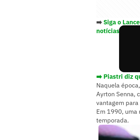
➡️
Siga o Lanc
notícias do es
➡️ Piastri diz 
Naquela época,
Ayrton Senna, c
vantagem para P
Em 1990, uma n
temporada.