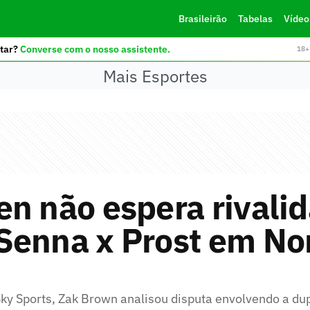
Brasileirão
Tabelas
Vídeo
tar?
Converse com o nosso assistente.
18+ 
Mais Esportes
n não espera rivali
enna x Prost em Nor
i
Sky Sports, Zak Brown analisou disputa envolvendo a du