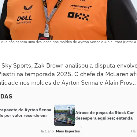
 que não espera uma rivalidade nos moldes de Ayrton Senna e Alain Prost (Foto: A
à Sky Sports, Zak Brown analisou a disputa envol
 Piastri na temporada 2025. O chefe da McLaren a
lidade nos moldes de Ayrton Senna e Alain Prost.
ADAS
 capacete de Ayrton Senna
Atraso de peças da Stock Car
do por valor recorde em
desespera equipes; entenda
Há 1 ano
Mais Esportes
Há 