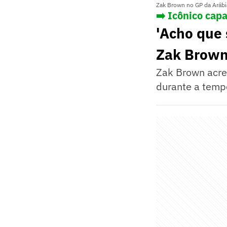
Zak Brown no GP da Arábi
➡️ Icônico cap
'Acho que 
Zak Brow
Zak Brown acred
durante a tempo