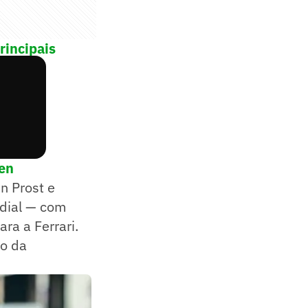
rincipais
ren
n Prost e
ndial — com
ra a Ferrari.
lo da