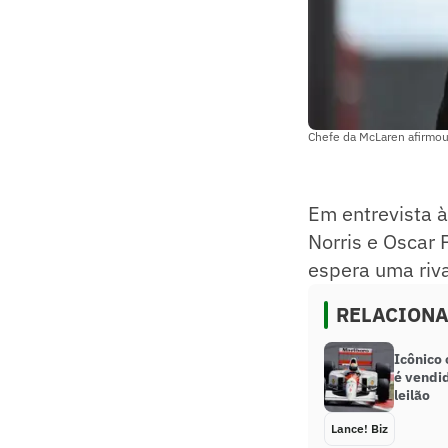
Chefe da McLaren afirmou
Em entrevista 
Norris e Oscar
espera uma riva
RELACION
Icônico
é vendi
leilão
Lance! Biz