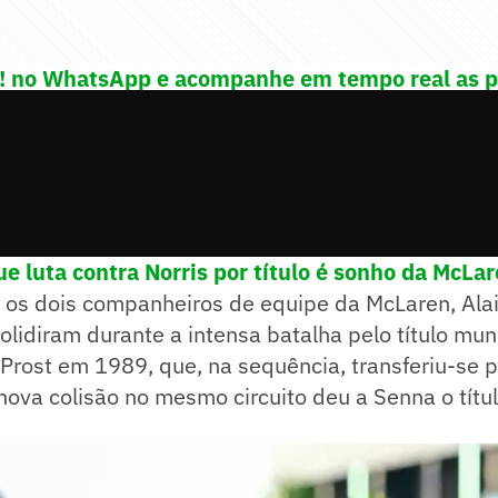
e! no WhatsApp e acompanhe em tempo real as p
porte
que luta contra Norris por título é sonho da McLa
 os dois companheiros de equipe da McLaren, Alai
olidiram durante a intensa batalha pelo título mu
rost em 1989, que, na sequência, transferiu-se pa
ova colisão no mesmo circuito deu a Senna o títu