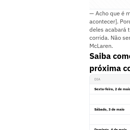
— Acho que é ma
acontecer]. Por
deles acabará 
corrida. Não s
McLaren.
Saiba com
próxima co
DIA
Sexta-feira, 2 de mai
Sábado, 3 de maio
Domingo, 4 de maio