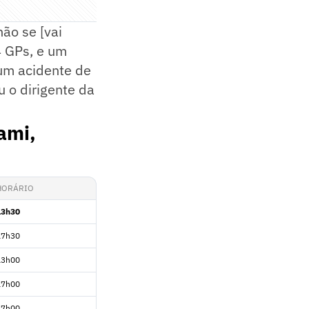
ão se [vai
4 GPs, e um
 um acidente de
 o dirigente da
ami,
HORÁRIO
13h30
17h30
13h00
17h00
17h00