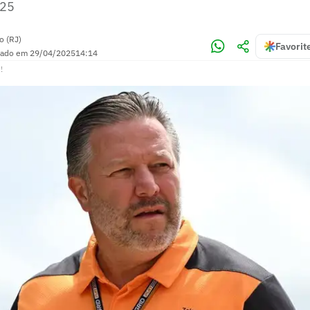
025
o (RJ)
Favorit
zado em
29/04/2025
14:14
!