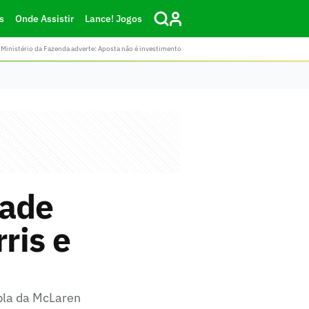
s
Onde Assistir
Lance! Jogos
Ministério da Fazenda adverte: Aposta não é investimento
dade
ris e
pla da McLaren