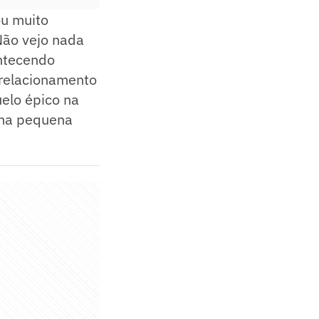
ou muito
 Não vejo nada
ntecendo
relacionamento
uelo épico na
uma pequena