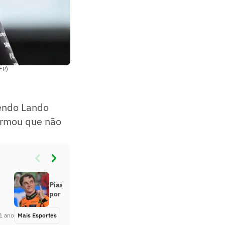
FP)
vendo Lando
firmou que não
Piastri diz que luta contra Norris
por título é sonho da McLaren
1 ano
Mais Esportes
Há 1 ano