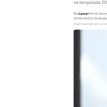
na temporada 2
Por
Lance!
•
Rio de Janeir
29/04/2025
12:25
•
Atuali
Supervisionado
por
Lance