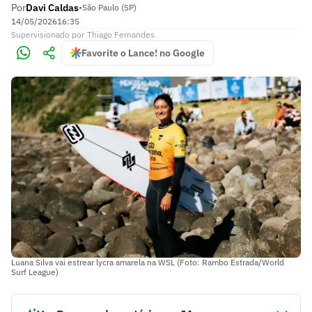
Por
Davi Caldas
•
São Paulo (SP)
14/05/2026
16:35
Supervisionado
por
Thiago Fernandes
Favorite o Lance! no Google
Luana Silva vai estrear lycra amarela na WSL (Foto: Rambo Estrada/World
Surf League)