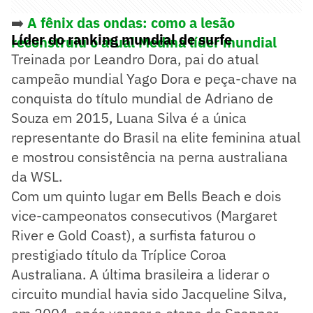
➡️
A fênix das ondas: como a lesão
Líder do ranking mundial de surfe
reconstruiu o atual Medina líder mundial
Treinada por Leandro Dora, pai do atual
campeão mundial Yago Dora e peça-chave na
conquista do título mundial de Adriano de
Souza em 2015, Luana Silva é a única
representante do Brasil na elite feminina atual
e mostrou consistência na perna australiana
da WSL.
Com um quinto lugar em Bells Beach e dois
vice-campeonatos consecutivos (Margaret
River e Gold Coast), a surfista faturou o
prestigiado título da Tríplice Coroa
Australiana. A última brasileira a liderar o
circuito mundial havia sido Jacqueline Silva,