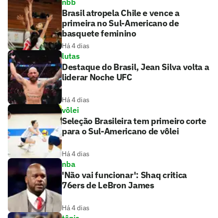
nbb
Brasil atropela Chile e vence a
primeira no Sul-Americano de
basquete feminino
Há 4 dias
lutas
Destaque do Brasil, Jean Silva volta a
liderar Noche UFC
Há 4 dias
vôlei
Seleção Brasileira tem primeiro corte
para o Sul-Americano de vôlei
Há 4 dias
nba
'Não vai funcionar': Shaq critica
76ers de LeBron James
Há 4 dias