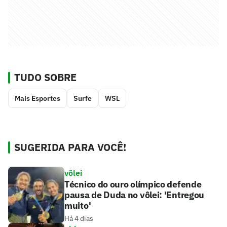
TUDO SOBRE
Mais Esportes
Surfe
WSL
SUGERIDA PARA VOCÊ!
vôlei
Técnico do ouro olímpico defende
pausa de Duda no vôlei: 'Entregou
muito'
Há 4 dias