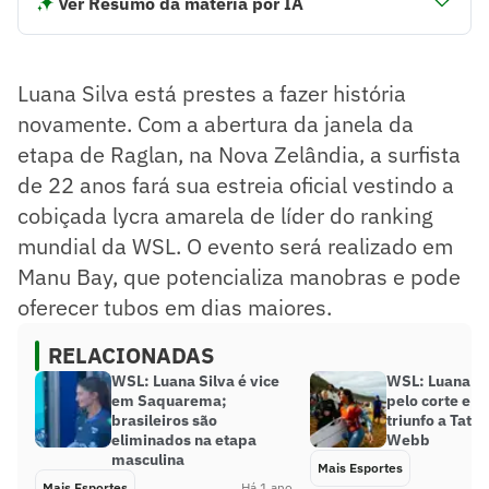
Ver Resumo da matéria por IA
Luana Silva fará sua estreia como líder do ranking mundial
da WSL na Nova Zelândia.
O Brasil lidera os rankings masculino e feminino pela
Luana Silva está prestes a fazer história
primeira vez.
Luana é a única representante do Brasil na elite feminina
novamente. Com a abertura da janela da
atual, com bons resultados recentes.
etapa de Raglan, na Nova Zelândia, a surfista
Resumo supervisionado pelo jornalista!
de 22 anos fará sua estreia oficial vestindo a
cobiçada lycra amarela de líder do ranking
mundial da WSL. O evento será realizado em
Manu Bay, que potencializa manobras e pode
oferecer tubos em dias maiores.
RELACIONADAS
WSL: Luana Silva é vice
WSL: Luana Si
em Saquarema;
pelo corte e d
brasileiros são
triunfo a Tati
eliminados na etapa
Webb
masculina
Mais Esportes
Mais Esportes
Há 1 ano