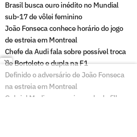
Brasil busca ouro inédito no Mundial
sub-17 de vôlei feminino
João Fonseca conhece horário do jogo
de estreia em Montreal
Chefe da Audi fala sobre possível troca
de Bortoleto e dupla na F1
Definido o adversário de João Fonseca
na estreia em Montreal
Gabriel Medina anuncia perda de filho
com Isabella Arantes
Técnico brasileiro agarra atletas de vôlei
de praia pelo braço na Itália