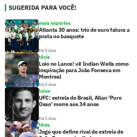
SUGERIDA PARA VOCÊ!
mais esportes
Atlanta 30 anos: trio de ouro fatura a
prata no basquete
Há 5 dias
tênis
Loio no Lance! vê Indian Wells como
inspiração para João Fonseca em
Montreal
Há 5 dias
lutas
UFC: estrela do Brasil, Allan 'Puro
Osso' morre aos 34 anos
Há 5 dias
tênis
Jogo que define rival de estreia de