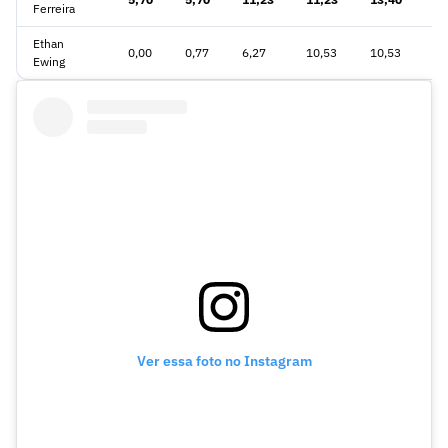
Ferreira
Ethan
0,00
0,77
6,27
10,53
10,53
13
Ewing
Ver essa foto no Instagram