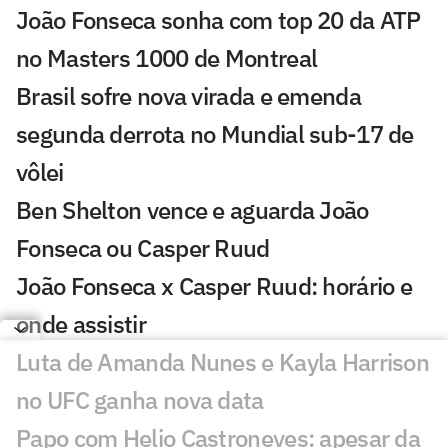
João Fonseca sonha com top 20 da ATP
no Masters 1000 de Montreal
Brasil sofre nova virada e emenda
segunda derrota no Mundial sub-17 de
vôlei
Ben Shelton vence e aguarda João
Fonseca ou Casper Ruud
João Fonseca x Casper Ruud: horário e
onde assistir
Luta de Amanda Nunes e Kayla Harrison
no UFC ganha nova data
Papo com Helio Castroneves: apesar da