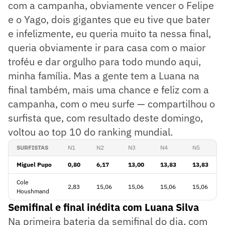
com a campanha, obviamente vencer o Felipe
e o Yago, dois gigantes que eu tive que bater
e infelizmente, eu queria muito ta nessa final,
queria obviamente ir para casa com o maior
troféu e dar orgulho para todo mundo aqui,
minha família. Mas a gente tem a Luana na
final também, mais uma chance e feliz com a
campanha, com o meu surfe — compartilhou o
surfista que, com resultado deste domingo,
voltou ao top 10 do ranking mundial.
SURFISTAS
N1
N2
N3
N4
N5
Miguel Pupo
0,80
6,17
13,00
13,83
13,83
Cole
2,83
15,06
15,06
15,06
15,06
Houshmand
Semifinal e final inédita com Luana Silva
Na primeira bateria da semifinal do dia, com