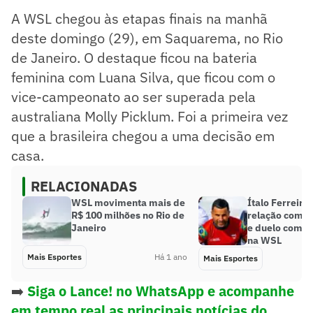
A WSL chegou às etapas finais na manhã
deste domingo (29), em Saquarema, no Rio
de Janeiro. O destaque ficou na bateria
feminina com Luana Silva, que ficou com o
vice-campeonato ao ser superada pela
australiana Molly Picklum. Foi a primeira vez
que a brasileira chegou a uma decisão em
casa.
RELACIONADAS
WSL movimenta mais de
Ítalo Ferreira
R$ 100 milhões no Rio de
relação com 
Janeiro
e duelo com Y
na WSL
Mais Esportes
Há 1 ano
Mais Esportes
➡️
Siga o Lance! no WhatsApp e acompanhe
em tempo real as principais notícias do