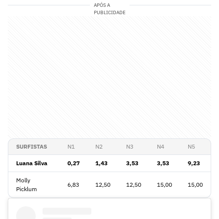
APÓS A
PUBLICIDADE
SURFISTAS
N1
N2
N3
N4
N5
Luana Silva
0,27
1,43
3,53
3,53
9,23
Molly
6,83
12,50
12,50
15,00
15,00
Picklum