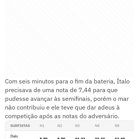
Com seis minutos para o fim da bateria, Ítalo
precisava de uma nota de 7,44 para que
pudesse avançar às semifinais, porém o mar
não contribuiu e ele teve que dar adeus à
competição após as notas do adversário.
SURFISTAS
N1
N2
N3
N4
N5
N
Ítalo
5,70
5,70
11,23
11,23
13,40
13