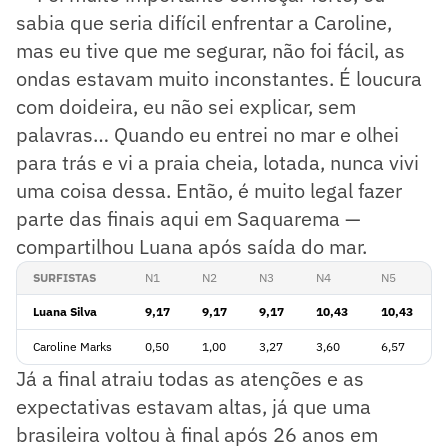
sabia que seria difícil enfrentar a Caroline,
mas eu tive que me segurar, não foi fácil, as
ondas estavam muito inconstantes. É loucura
com doideira, eu não sei explicar, sem
palavras… Quando eu entrei no mar e olhei
para trás e vi a praia cheia, lotada, nunca vivi
uma coisa dessa. Então, é muito legal fazer
parte das finais aqui em Saquarema —
compartilhou Luana após saída do mar.
SURFISTAS
N1
N2
N3
N4
N5
Luana Silva
9,17
9,17
9,17
10,43
10,43
Caroline Marks
0,50
1,00
3,27
3,60
6,57
Já a final atraiu todas as atenções e as
expectativas estavam altas, já que uma
brasileira voltou à final após 26 anos em