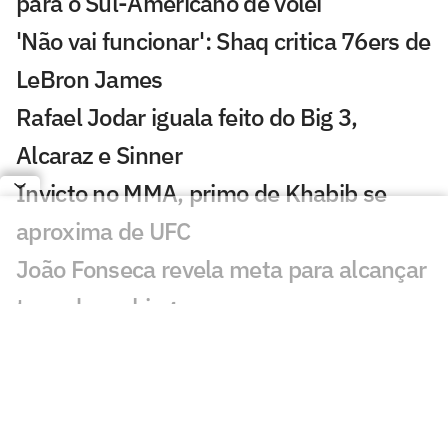
para o Sul-Americano de vôlei
'Não vai funcionar': Shaq critica 76ers de
LeBron James
Rafael Jodar iguala feito do Big 3,
Alcaraz e Sinner
Invicto no MMA, primo de Khabib se
aproxima de UFC
João Fonseca revela meta para alcançar
topo do ranking
Bortoleto discorda de Verstappen na F1:
'Devemos ser capazes'
Rafael Câmara mira vaga ao lado de