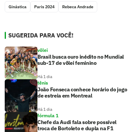
Ginástica
Paris 2024
Rebeca Andrade
SUGERIDA PARA VOCÊ!
vôlei
Brasil busca ouro inédito no Mundial
sub-17 de vôlei feminino
Há 1 dia
tênis
João Fonseca conhece horário do jogo
de estreia em Montreal
Há 1 dia
fórmula 1
Chefe da Audi fala sobre possível
troca de Bortoleto e dupla na F1