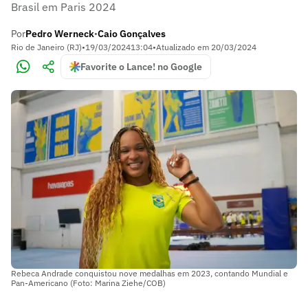
Brasil em Paris 2024
Por
Pedro Werneck
Caio Gonçalves
•
Rio de Janeiro (RJ)
•
19/03/2024
13:04
•
Atualizado em
20/03/2024
Favorite o Lance! no Google
Rebeca Andrade conquistou nove medalhas em 2023, contando Mundial e
Pan-Americano (Foto: Marina Ziehe/COB)