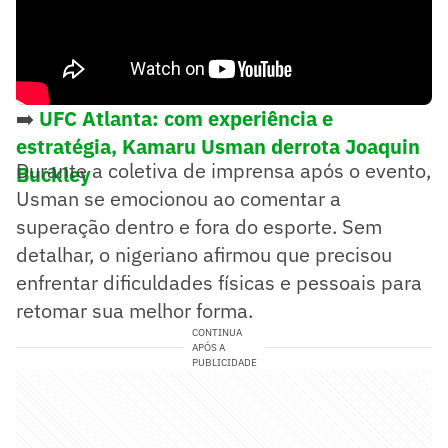
➡️
UFC Atlanta: com experiência e
estratégia, Kamaru Usman derrota Joaquin
Durante a coletiva de imprensa após o evento,
Buckley
Usman se emocionou ao comentar a
superação dentro e fora do esporte. Sem
detalhar, o nigeriano afirmou que precisou
enfrentar dificuldades físicas e pessoais para
retomar sua melhor forma.
CONTINUA
APÓS A
PUBLICIDADE