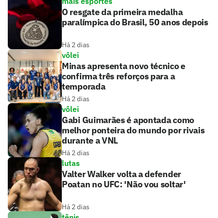
mais esportes
O resgate da primeira medalha
paralímpica do Brasil, 50 anos depois
Há 2 dias
vôlei
Minas apresenta novo técnico e
confirma três reforços para a
temporada
Há 2 dias
vôlei
Gabi Guimarães é apontada como
melhor ponteira do mundo por rivais
durante a VNL
Há 2 dias
lutas
Valter Walker volta a defender
Poatan no UFC: 'Não vou soltar'
Há 2 dias
tênis