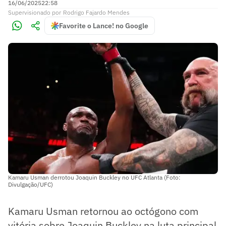
16/06/2025
22:58
Supervisionado
por
Rodrigo Fajardo Mendes
Favorite o Lance! no Google
Kamaru Usman derrotou Joaquin Buckley no UFC Atlanta (Foto:
Divulgação/UFC)
Kamaru Usman retornou ao octógono com
vitória sobre Joaquin Buckley na luta principal