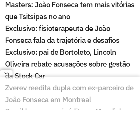
Masters: João Fonseca tem mais vitórias
que Tsitsipas no ano
Exclusivo: fisioterapeuta de João
Fonseca fala da trajetória e desafios
Exclusivo: pai de Bortoleto, Lincoln
Oliveira rebate acusações sobre gestão
da Stock Car
Zverev reedita dupla com ex-parceiro de
João Fonseca em Montreal
Brasil busca ouro inédito no Mundial
sub-17 de vôlei feminino
João Fonseca conhece horário do jogo