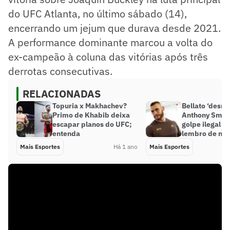
do UFC Atlanta, no último sábado (14),
encerrando um jejum que durava desde 2021.
A performance dominante marcou a volta do
ex-campeão à coluna das vitórias após três
derrotas consecutivas.
RELACIONADAS
Topuria x Makhachev?
Bellato ‘desm
Primo de Khabib deixa
Anthony Smit
escapar planos do UFC;
golpe ilegal n
entenda
lembro de nad
Mais Esportes
Há 1 ano
Mais Esportes