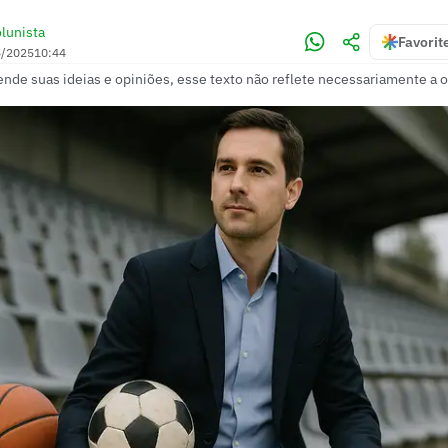
lunista
Favorit
6/2025
10:44
ende suas ideias e opiniões, esse texto não reflete necessariamente a o