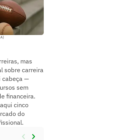
IA)
rreiras, mas
l sobre carreira
i cabeça —
cursos sem
e financeira.
 aqui cinco
ercado do
issional.