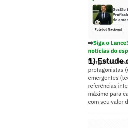
Gestão E
Profissi
de ama
Futebol Nacional
➡️
Siga o Lance
notícias do es
1) Estude
Mergulhe de ca
protagonistas 
emergentes (te
referências inte
máximo para ca
com seu valor 