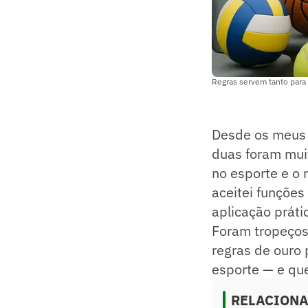
Regras servem tanto para
Desde os meus 
duas foram muit
no esporte e o 
aceitei funçõe
aplicação práti
Foram tropeços 
regras de ouro 
esporte — e que
RELACION