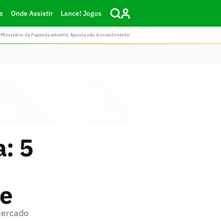
s
Onde Assistir
Lance! Jogos
Ministério da Fazenda adverte: Aposta não é investimento
a: 5
te
 mercado