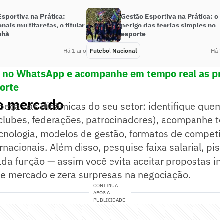
sportiva na Prática:
Gestão Esportiva na Prática: o
onais multitarefas, o titular
perigo das teorias simples no
nhã
esporte
Há 1 ano
Futebol Nacional
Há 
! no WhatsApp e acompanhe em tempo real as pr
porte
 o mercado
beça nas dinâmicas do seu setor: identifique que
(clubes, federações, patrocinadores), acompanhe 
cnologia, modelos de gestão, formatos de compet
rnacionais. Além disso, pesquise faixa salarial, pis
da função — assim você evita aceitar propostas i
de mercado e zera surpresas na negociação.
CONTINUA
APÓS A
PUBLICIDADE