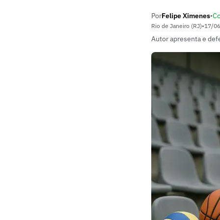
Por
Felipe Ximenes
Co
•
Rio de Janeiro (RJ)
•
17/0
Autor apresenta e def