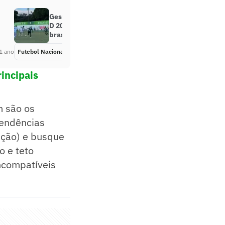
Gestão Esportiva na Prática: Série
D 2025, a Fórmula UNO do futebol
brasileiro
1 ano
Futebol Nacional
Há 1 ano
incipais
m são os
tendências
ição) e busque
o e teto
ncompatíveis