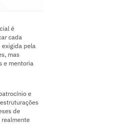
ial é
car cada
 exigida pela
es, mas
s e mentoria
patrocínio e
eestruturações
eses de
e realmente