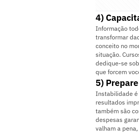
4) Capacit
Informação todo
transformar da
conceito no mom
situação. Curso
dedique-se sobr
que forcem voc
5) Prepare
Instabilidade é
resultados impr
também são com
despesas garan
valham a pena,