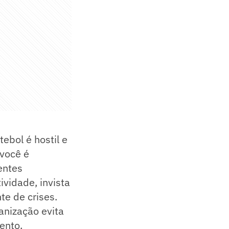
ebol é hostil e
 você é
entes
ividade, invista
te de crises.
ganização evita
ento.