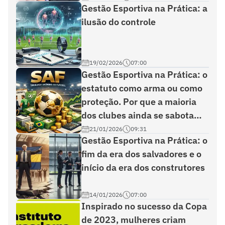
Gestão Esportiva na Prática: a
ilusão do controle
19/02/2026
07:00
Gestão Esportiva na Prática: o
estatuto como arma ou como
proteção. Por que a maioria
dos clubes ainda se sabota
por dentro
21/01/2026
09:31
Gestão Esportiva na Prática: o
fim da era dos salvadores e o
início da era dos construtores
14/01/2026
07:00
Inspirado no sucesso da Copa
de 2023, mulheres criam