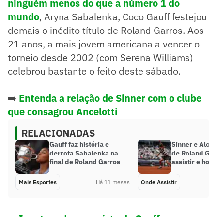
ninguém menos do que a número 1 do
mundo
, Aryna Sabalenka, Coco Gauff festejou
demais o inédito título de Roland Garros. Aos
21 anos, a mais jovem americana a vencer o
torneio desde 2002 (com Serena Williams)
celebrou bastante o feito deste sábado.
➡️
Entenda a relação de Sinner com o clube
que consagrou Ancelotti
RELACIONADAS
Gauff faz história e
Sinner e Alcar
derrota Sabalenka na
de Roland Gar
final de Roland Garros
assistir e horá
Mais Esportes
Há 11 meses
Onde Assistir