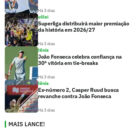
Há 3 dias
vôlei
Superliga distribuirá maior premiação
da história em 2026/27
Há 3 dias
tênis
João Fonseca celebra confiança na
30ª vitória em tie-breaks
Há 3 dias
tênis
Ex-número 2, Casper Ruud busca
revanche contra João Fonseca
Há 3 dias
MAIS LANCE!