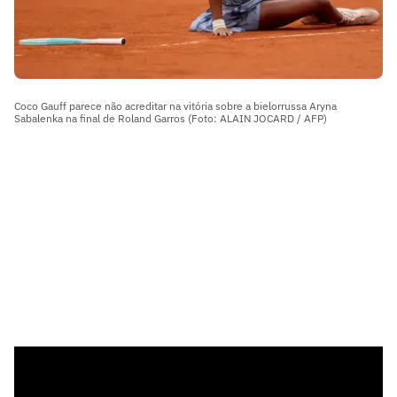
Coco Gauff parece não acreditar na vitória sobre a bielorrussa Aryna
Sabalenka na final de Roland Garros (Foto: ALAIN JOCARD / AFP)