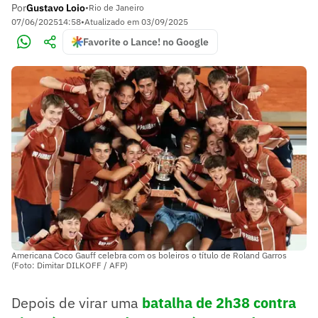
Por
Gustavo Loio
•
Rio de Janeiro
07/06/2025
14:58
•
Atualizado em
03/09/2025
Favorite o Lance! no Google
Americana Coco Gauff celebra com os boleiros o título de Roland Garros
(Foto: Dimitar DILKOFF / AFP)
Depois de virar uma
batalha de 2h38 contra