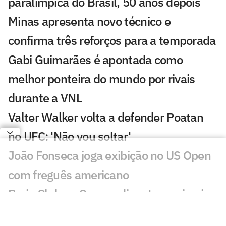
paralímpica do Brasil, 50 anos depois
Minas apresenta novo técnico e
confirma três reforços para a temporada
Gabi Guimarães é apontada como
melhor ponteira do mundo por rivais
durante a VNL
Valter Walker volta a defender Poatan
no UFC: 'Não vou soltar'
João Fonseca joga exibição no US Open
com freguês americano
Praia Clube e Osasco disputam primeiro
título do vôlei nacional em outubro