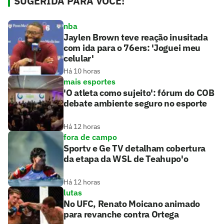
SUGERIDA PARA VOCÊ!
nba
Jaylen Brown teve reação inusitada
com ida para o 76ers: 'Joguei meu
celular'
Há 10 horas
mais esportes
'O atleta como sujeito': fórum do COB
debate ambiente seguro no esporte
Há 12 horas
fora de campo
Sportv e Ge TV detalham cobertura
da etapa da WSL de Teahupo'o
Há 12 horas
lutas
No UFC, Renato Moicano animado
para revanche contra Ortega