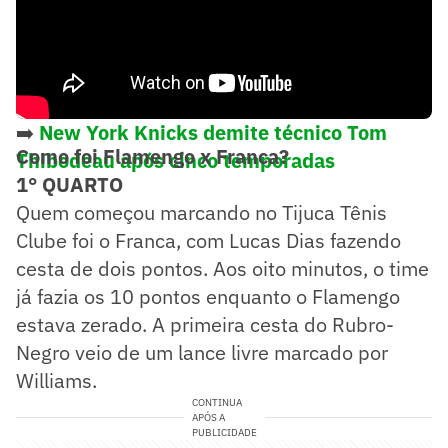
➡️
New York Knicks demite técnico Tom
Como foi Flamengo x Franca?
Thibodeau após cinco temporadas
1° QUARTO
Quem começou marcando no Tijuca Tênis
Clube foi o Franca, com Lucas Dias fazendo
cesta de dois pontos. Aos oito minutos, o time
já fazia os 10 pontos enquanto o Flamengo
estava zerado. A primeira cesta do Rubro-
Negro veio de um lance livre marcado por
Williams.
CONTINUA
APÓS A
PUBLICIDADE