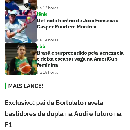
Há 12 horas
tênis
Definido horário de João Fonseca x
Casper Ruud em Montreal
Há 14 horas
nbb
Brasil é surpreendido pela Venezuela
e deixa escapar vaga na AmeriCup
feminina
Há 15 horas
MAIS LANCE!
Exclusivo: pai de Bortoleto revela
bastidores de dupla na Audi e futuro na
F1