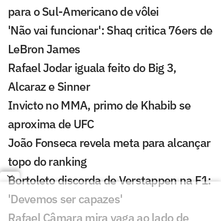
para o Sul-Americano de vôlei
'Não vai funcionar': Shaq critica 76ers de
LeBron James
Rafael Jodar iguala feito do Big 3,
Alcaraz e Sinner
Invicto no MMA, primo de Khabib se
aproxima de UFC
João Fonseca revela meta para alcançar
topo do ranking
Bortoleto discorda de Verstappen na F1:
'Devemos ser capazes'
Rafael Câmara mira vaga ao lado de