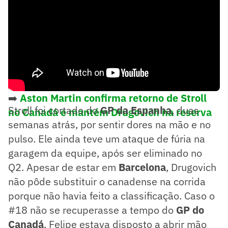
➡️
Aston Martin confirma retorno de Stroll
Stroll foi cortado do
GP da Espanha
, duas
no Canadá e mantém Drugovich na reserva
semanas atrás, por sentir dores na mão e no
pulso. Ele ainda teve um ataque de fúria na
garagem da equipe, após ser eliminado no
Q2. Apesar de estar em
Barcelona
, Drugovich
não pôde substituir o canadense na corrida
porque não havia feito a classificação. Caso o
#18 não se recuperasse a tempo do
GP do
Canadá
, Felipe estava disposto a abrir mão