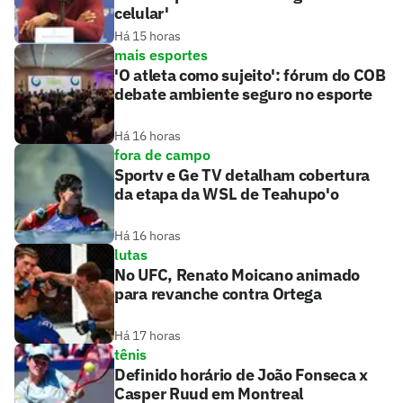
celular'
Há 15 horas
mais esportes
'O atleta como sujeito': fórum do COB
debate ambiente seguro no esporte
Há 16 horas
fora de campo
Sportv e Ge TV detalham cobertura
da etapa da WSL de Teahupo'o
Há 16 horas
lutas
No UFC, Renato Moicano animado
para revanche contra Ortega
Há 17 horas
tênis
Definido horário de João Fonseca x
Casper Ruud em Montreal