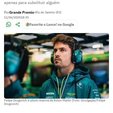
apenas para substituir alguém
Por
Grande Premio
•
Rio de Janeiro (RJ)
11/06/2025
18:35
Favorite o Lance! no Google
Felipe Drugovich é piloto reserva da Aston Martin (Foto: Divulgação/Felipe
Drugovich)