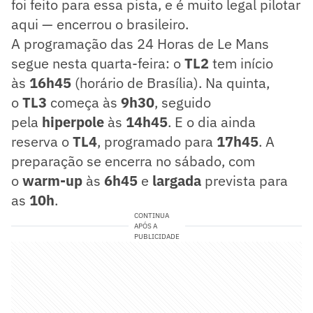
foi feito para essa pista, e é muito legal pilotar
aqui — encerrou o brasileiro.
A programação das 24 Horas de Le Mans
segue nesta quarta-feira: o
TL2
tem início
às
16h45
(horário de Brasília). Na quinta,
o
TL3
começa às
9h30
, seguido
pela
hiperpole
às
14h45
. E o dia ainda
reserva o
TL4
, programado para
17h45
. A
preparação se encerra no sábado, com
o
warm-up
às
6h45
e
largada
prevista para
as
10h
.
CONTINUA
APÓS A
PUBLICIDADE