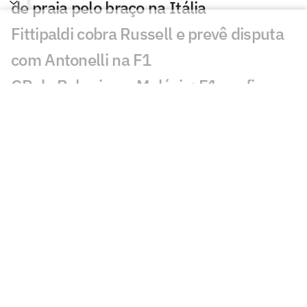
de praia pelo braço na Itália
Fittipaldi cobra Russell e prevê disputa
com Antonelli na F1
GP do Bahrein na Malásia: F1 confirma
prova diurna; entenda
Rússia retorna à VNL em 2027 com
formato ampliado; entenda
Incêndio destrói apartamento de Kayky
Mota, nadador olímpico pelo Brasil
Campeão olímpico da praia substituirá
Darlan na quadra
São Paulo recebe Mundial de Clubes