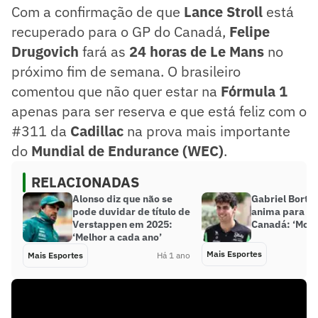
Com a confirmação de que
Lance Stroll
está
recuperado para o GP do Canadá,
Felipe
Drugovich
fará as
24 horas de Le Mans
no
próximo fim de semana. O brasileiro
comentou que não quer estar na
Fórmula 1
apenas para ser reserva e que está feliz com o
#311 da
Cadillac
na prova mais importante
do
Mundial de Endurance (WEC)
.
RELACIONADAS
Alonso diz que não se
Gabriel Bortol
pode duvidar de título de
anima para G
Verstappen em 2025:
Canadá: ‘Moti
‘Melhor a cada ano’
Mais Esportes
Mais Esportes
Há 1 ano