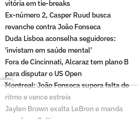
vitória em tie-breaks
Ex-número 2, Casper Ruud busca
revanche contra João Fonseca
Duda Lisboa aconselha seguidores:
'invistam em saúde mental'
Fora de Cincinnati, Alcaraz tem plano B
para disputar o US Open
Montreal: João Fonseca supera falta de
ritmo e vence estreia
Jaylen Brown exalta LeBron e manda
recado ao Celtics
Leilão de Neymar vende experiências