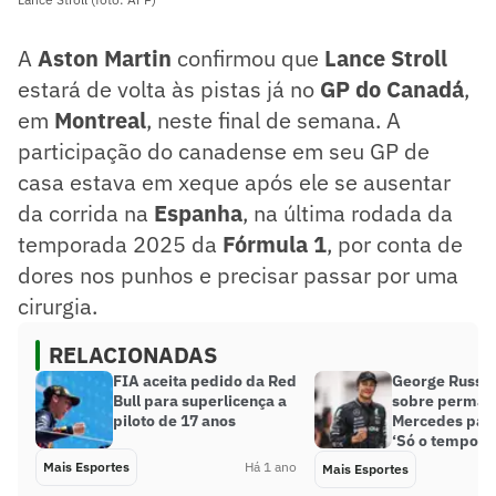
A
Aston Martin
confirmou que
Lance Stroll
estará de volta às pistas já no
GP do Canadá
,
em
Montreal
, neste final de semana. A
participação do canadense em seu GP de
casa estava em xeque após ele se ausentar
da corrida na
Espanha
, na última rodada da
temporada 2025 da
Fórmula 1
, por conta de
dores nos punhos e precisar passar por uma
cirurgia.
RELACIONADAS
FIA aceita pedido da Red
George Russel
Bull para superlicença a
sobre perman
piloto de 17 anos
Mercedes para
‘Só o tempo di
Mais Esportes
Há 1 ano
Mais Esportes