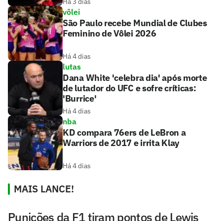
Há 3 dias
vôlei
São Paulo recebe Mundial de Clubes
Feminino de Vôlei 2026
Há 4 dias
lutas
Dana White 'celebra dia' após morte
de lutador do UFC e sofre críticas:
'Burrice'
Há 4 dias
nba
KD compara 76ers de LeBron a
Warriors de 2017 e irrita Klay
Há 4 dias
MAIS LANCE!
Punições da F1 tiram pontos de Lewis