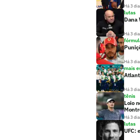
Há 3 dia
lutas
Dana W
Há 3 dia
fórmul
Puniç
Há 3 dia
mais e
Atlant
Há 3 dia
tênis
Loio n
Montr
Há 3 dia
lutas
UFC: e