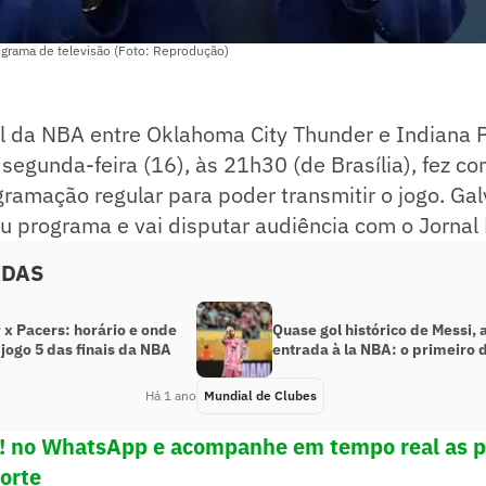
grama de televisão (Foto: Reprodução)
al da NBA entre Oklahoma City Thunder e Indiana 
segunda-feira (16), às 21h30 (de Brasília), fez c
ramação regular para poder transmitir o jogo. Ga
u programa e vai disputar audiência com o Jornal 
ADAS
 x Pacers: horário e onde
Quase gol histórico de Messi, a
o jogo 5 das finais da NBA
entrada à la NBA: o primeiro 
Há 1 ano
Mundial de Clubes
e! no WhatsApp e acompanhe em tempo real as p
porte