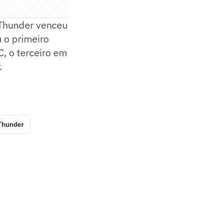
 Thunder venceu
u o primeiro
, o terceiro em
.
Thunder