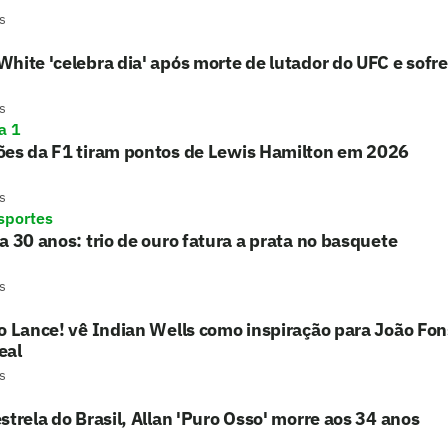
s
hite 'celebra dia' após morte de lutador do UFC e sofre c
s
a 1
ões da F1 tiram pontos de Lewis Hamilton em 2026
s
sportes
a 30 anos: trio de ouro fatura a prata no basquete
s
o Lance! vê Indian Wells como inspiração para João Fo
eal
s
strela do Brasil, Allan 'Puro Osso' morre aos 34 anos