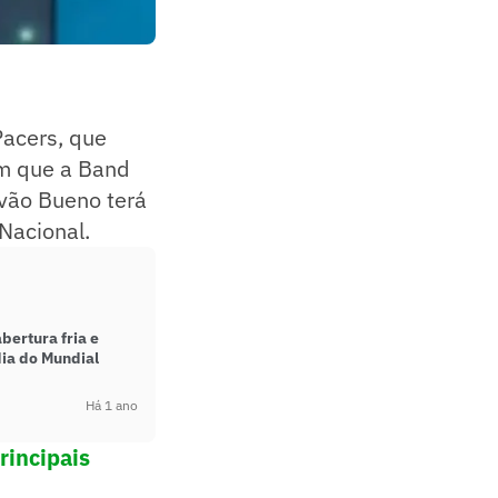
Pacers, que
om que a Band
lvão Bueno terá
Nacional.
bertura fria e
dia do Mundial
Há 1 ano
rincipais