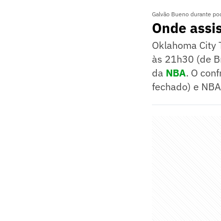
Galvão Bueno durante po
Onde assis
Oklahoma City 
às 21h30 (de Br
da
NBA
. O con
fechado) e NBA