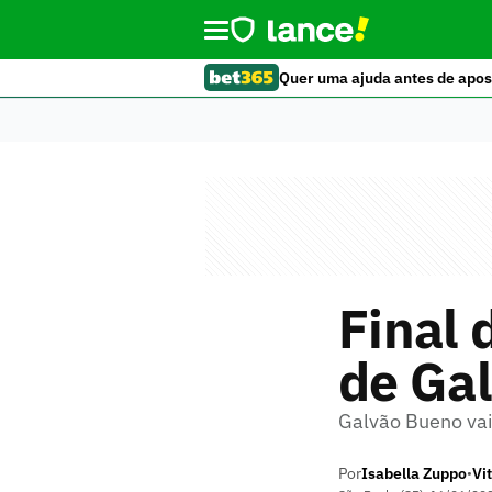
Quer uma ajuda antes de apos
Final
de Ga
Galvão Bueno vai
Por
Isabella Zuppo
Vi
•