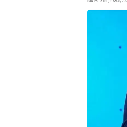
São Paulo (SP)
•
16/06/20