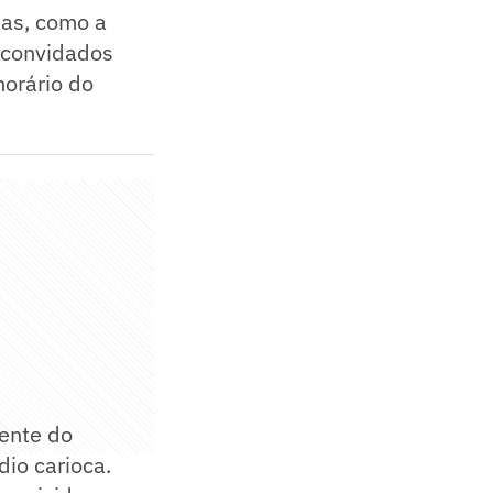
as, como a
 convidados
horário do
ente do
io carioca.