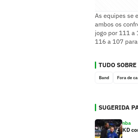
As equipes se 
ambos os confro
jogo por 111 a
116 a 107 para
TUDO SOBRE
Band
Fora de c
SUGERIDA PA
nba
KD com