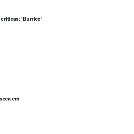
ríticas: 'Burrice'
nseca em