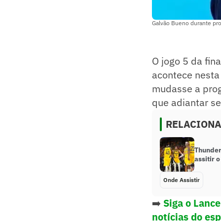
Galvão Bueno durante pro
O jogo 5 da fin
acontece nesta 
mudasse a prog
que adiantar se
RELACION
Thunder
assitir 
Onde Assistir
➡️
Siga o Lanc
notícias do es