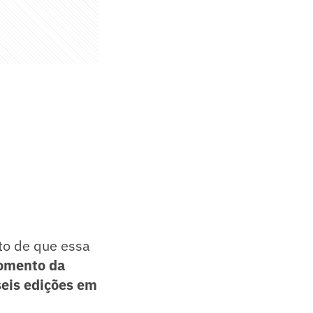
to de que essa
omento da
seis edições em