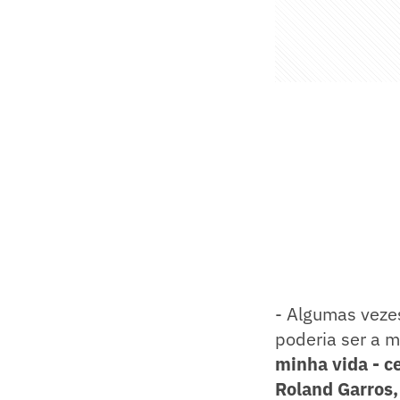
- Algumas vezes
poderia ser a m
minha vida - c
Roland Garros,