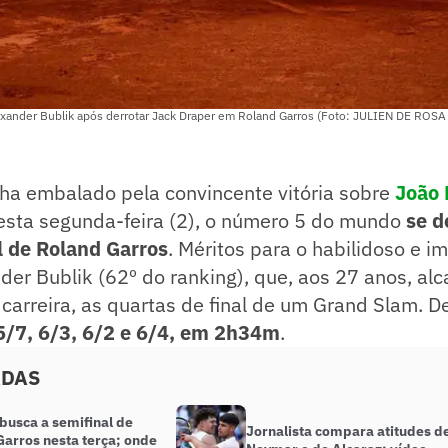
ander Bublik após derrotar Jack Draper em Roland Garros (Foto: JULIEN DE ROSA
nha embalado pela convincente vitória sobre
João 
esta segunda-feira (2), o número 5 do mundo
se d
l de Roland Garros
. Méritos para o habilidoso e im
er Bublik (62º do ranking), que, aos 27 anos, alc
 carreira, as quartas de final de um Grand Slam. D
 5/7, 6/3, 6/2 e 6/4, em 2h34m
.
ADAS
busca a semifinal de
Jornalista compara atitudes d
Garros nesta terça; onde