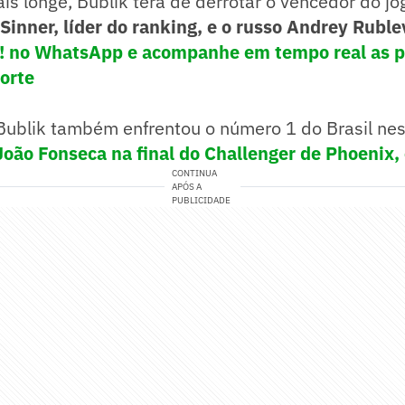
ais longe, Bublik terá de derrotar o vencedor do jo
Sinner, líder do ranking, e o russo Andrey Ruble
e! no WhatsApp e acompanhe em tempo real as p
porte
Bublik também enfrentou o número 1 do Brasil nes
João Fonseca na final do Challenger de Phoenix
CONTINUA
APÓS A
PUBLICIDADE