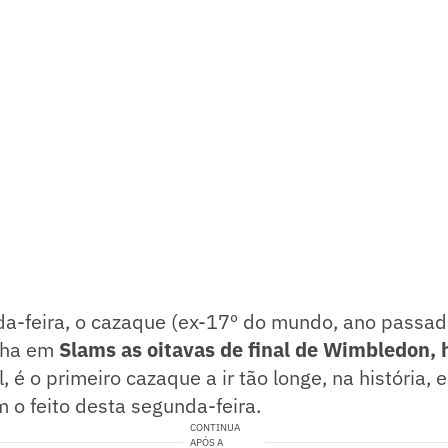
da-feira, o cazaque (ex-17º do mundo, ano passad
nha em
Slams as oitavas de final de Wimbledon, 
l, é o primeiro cazaque a ir tão longe, na história,
m o feito desta segunda-feira.
CONTINUA
APÓS A