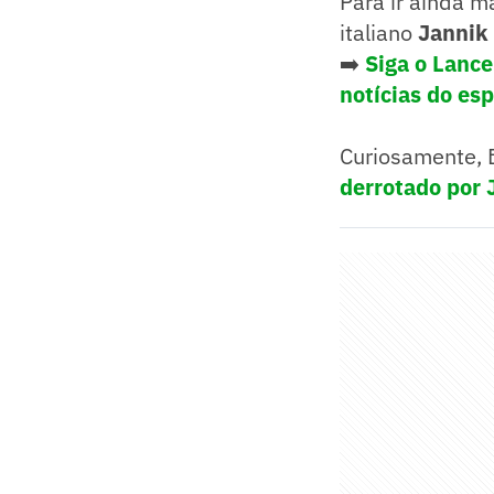
Para ir ainda m
italiano
Jannik 
➡️
Siga o Lanc
notícias do es
Curiosamente, 
derrotado por 