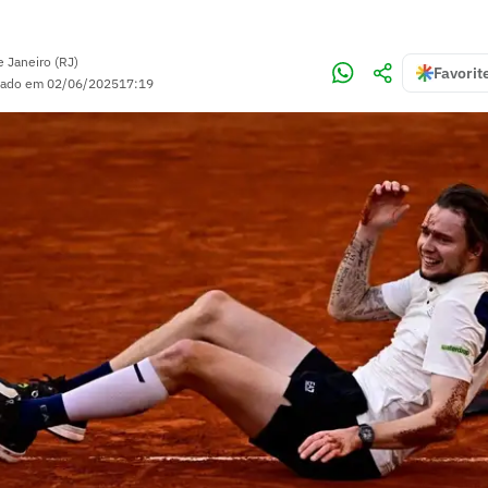
e Janeiro (RJ)
Favorit
zado em
02/06/2025
17:19