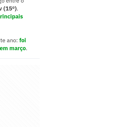
go entre o
v (15º)
.
rincipais
te ano:
foi
, em março
.