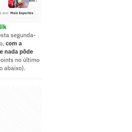
em Roland Garros. Entenda
1 ano
Mais Esportes
Há 1 ano
lik
nesta segunda-
ro,
com a
ue nada pôde
oints no último
o abaixo).