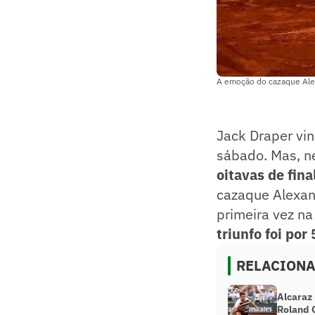
A emoção do cazaque Alex
Jack Draper vi
sábado. Mas, n
oitavas de fina
cazaque Alexand
primeira vez na
triunfo foi por
RELACION
Alcaraz 
Roland 