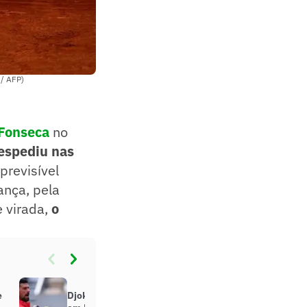
 / AFP)
Fonseca
no
espediu nas
previsível
ança, pela
e virada,
o
e
Djokovic alcança marca histórica