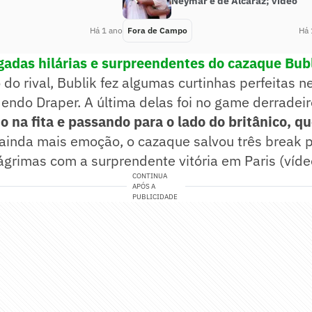
Neymar e de Alcaraz; vídeo
Há 1 ano
Fora de Campo
Há 
gadas hilárias e surpreendentes do cazaque Bub
do rival, Bublik fez algumas curtinhas perfeitas 
dendo Draper. A última delas foi no game derradei
o na fita e passando para o lado do britânico, q
 ainda mais emoção, o cazaque salvou três break p
lágrimas com a surprendente vitória em Paris (víde
CONTINUA
APÓS A
PUBLICIDADE