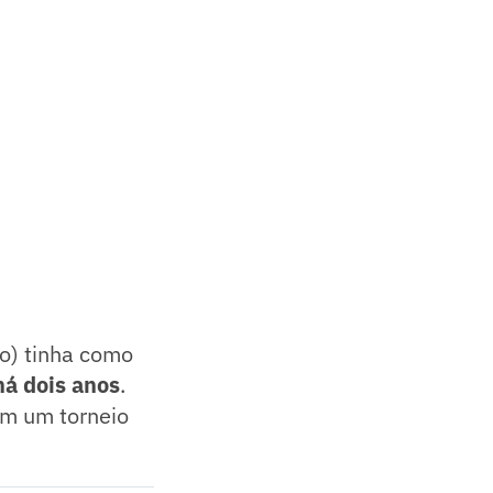
o) tinha como
há dois anos
.
 em um torneio