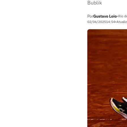
Bublik
Por
Gustavo Loio
•
Rio d
02/06/2025
14:54
•
Atuali