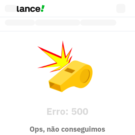
Erro:
500
Ops, não conseguimos