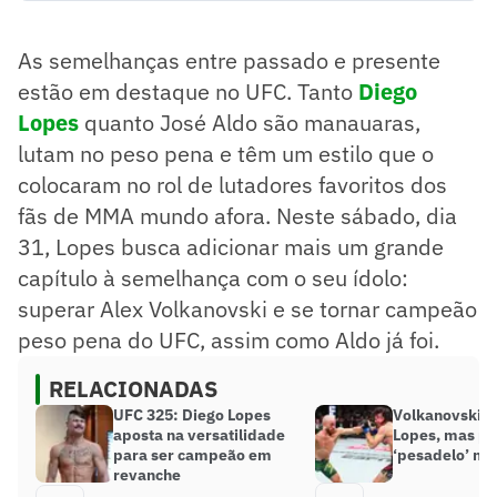
peso pena no UFC.
Lopes busca se tornar campeão no UFC 325, assim como
As semelhanças entre passado e presente
Aldo já foi.
Ambos enfrentaram dificuldades antes de se destacarem
estão em destaque no
UFC
. Tanto
Diego
no MMA.
Lopes
quanto José Aldo são manauaras,
Resumo supervisionado pelo jornalista!
lutam no peso pena e têm um estilo que o
colocaram no rol de lutadores favoritos dos
fãs de MMA mundo afora. Neste sábado, dia
31, Lopes busca adicionar mais um grande
capítulo à semelhança com o seu ídolo:
superar Alex Volkanovski e se tornar campeão
peso pena do UFC, assim como Aldo já foi.
RELACIONADAS
UFC 325: Diego Lopes
Volkanovski e
aposta na versatilidade
Lopes, mas p
para ser campeão em
‘pesadelo’ no
revanche