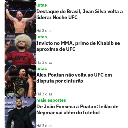
lutas
Destaque do Brasil, Jean Silva volta a
liderar Noche UFC
Há 3 dias
lutas
Invicto no MMA, primo de Khabib se
aproxima de UFC
Há 3 dias
lutas
Alex Poatan não volta ao UFC em
disputa por cinturão
Há 3 dias
mais esportes
De João Fonseca a Poatan: leilão de
Neymar vai além do futebol
Há 3 dias