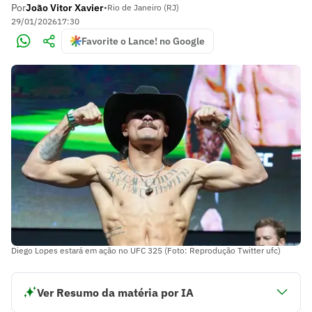
Por
João Vitor Xavier
•
Rio de Janeiro (RJ)
29/01/2026
17:30
Favorite o Lance! no Google
Diego Lopes estará em ação no UFC 325 (Foto: Reprodução Twitter ufc)
Ver Resumo da matéria por IA
Diego Lopes e José Aldo são manauaras e lutadores do