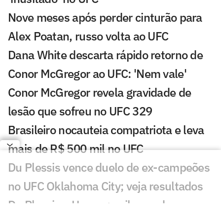
Nove meses após perder cinturão para
Alex Poatan, russo volta ao UFC
Dana White descarta rápido retorno de
Conor McGregor ao UFC: 'Nem vale'
Conor McGregor revela gravidade de
lesão que sofreu no UFC 329
Brasileiro nocauteia compatriota e leva
mais de R$ 500 mil no UFC
Du Plessis vence duelo de ex-campeões
no UFC Oklahoma City; veja resultados
Du Plessis x Usman: saiba card