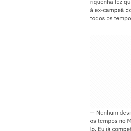
riquenha fez qu
à ex-campeã do
todos os tempos
— Nenhum desre
os tempos no M
lo. Eu já compe