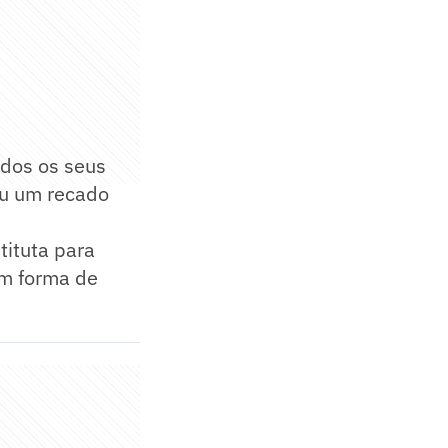
odos os seus
ou um recado
ituta para
em forma de