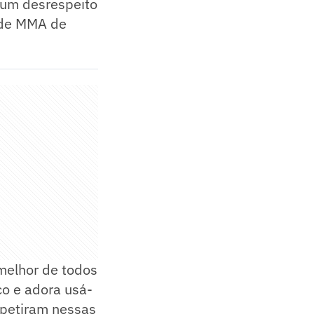
a um desrespeito
 de MMA de
melhor de todos
o e adora usá-
mpetiram nessas