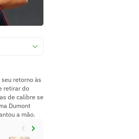
a Harrison.
 seu retorno às
 retirar do
s de calibre se
orma Dumont
vantou a mão.