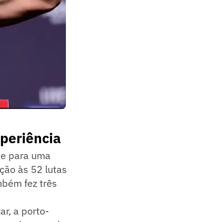
periência
te para uma
ção às 52 lutas
mbém fez três
r, a porto-