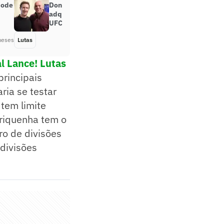
pode
Dona do Instagram e do WhatsApp
adquire naming rights de arena do
UFC
meses
Lutas
Há 6 meses
l Lance! Lutas
rincipais
ria se testar
 tem limite
riquenha tem o
ro de divisões
 divisões