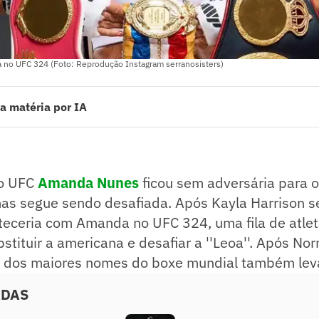
 no UFC 324 (Foto: Reprodução Instagram serranosisters)
a matéria por IA
enta dificuldades para encontrar adversário após a desistência de Kayl
manda Serrano se ofereceram como desafiantes.
unificada do boxe com nove cinturões em sete divisões.
ado pelo jornalista!
o UFC
Amanda Nunes
ficou sem adversária para o
as segue sendo desafiada. Após Kayla Harrison se
eceria com Amanda no UFC 324, uma fila de atleta
stituir a americana e desafiar a ''Leoa''. Após N
um dos maiores nomes do boxe mundial também le
ADAS