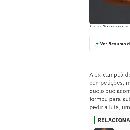
Amanda Serrano quer xará
Ver Resumo d
Amanda Nunes enfr
Norma Dumont e A
Serrano é campeã 
Resumo supervision
A ex-campeã d
competições, m
duelo que acont
formou para sub
pedir a luta, 
RELACION