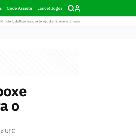
s
Onde Assistir
Lance! Jogos
Ministério da Fazenda adverte: Aposta não é investimento
boxe
a o
no UFC