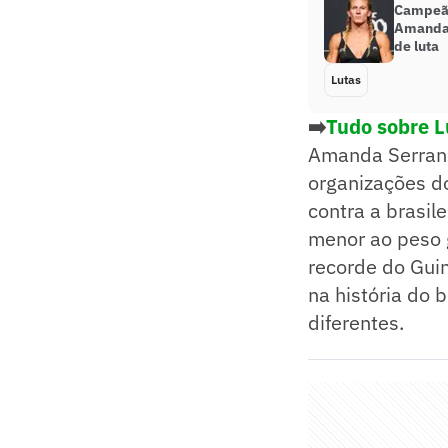
Campeã 
Amanda 
de luta
Lutas
➡️
Tudo sobre L
Amanda Serrano,
organizações do
contra a brasil
menor ao peso 
recorde do Guin
na história do 
diferentes.