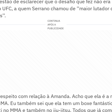
estão de esclarecer que o desafio que fez não er
 UFC, a quem Serrano chamou de ''maior lutador
''.
CONTINUA
APÓS A
PUBLICIDADE
speito com relação à Amanda. Acho que ela é a 
MA. Eu também sei que ela tem um boxe fantástic
ti no MMA e também no jiu-jitsu. Todos que já co