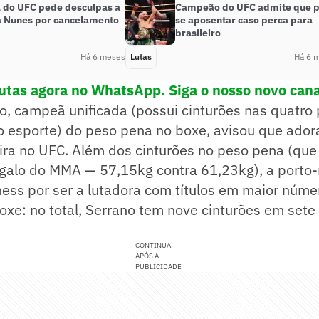
do UFC pede desculpas a
Campeão do UFC admite que 
Nunes por cancelamento
se aposentar caso perca para
brasileiro
Há 6 meses
Lutas
Há 6 
utas agora no WhatsApp. Siga o nosso novo cana
 campeã unificada (possui cinturões nas quatro p
 esporte) do peso pena no boxe, avisou que adora
eira no UFC. Além dos cinturões no peso pena (que
galo do MMA — 57,15kg contra 61,23kg), a porto-
ess por ser a lutadora com títulos em maior núme
boxe: no total, Serrano tem nove cinturões em sete
CONTINUA
APÓS A
PUBLICIDADE