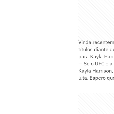
Vinda recentem
títulos diante 
para Kayla Harr
— Se o UFC e a
Kayla Harrison,
luta. Espero q