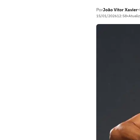
Por
João Vitor Xavier
•
15/01/2026
12:58
•
Atuali