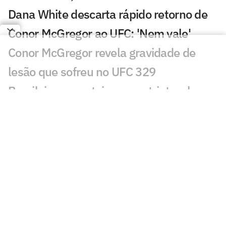
Dana White descarta rápido retorno de
Conor McGregor ao UFC: 'Nem vale'
Conor McGregor revela gravidade de
lesão que sofreu no UFC 329
Brasileiro nocauteia compatriota e leva
mais de R$ 500 mil no UFC
Du Plessis vence duelo de ex-campeões
no UFC Oklahoma City; veja resultados
Du Plessis x Usman: saiba card
completo, horário e onde assistir ao UFC
Oklahoma City
Lutador do UFC pega 16 meses de