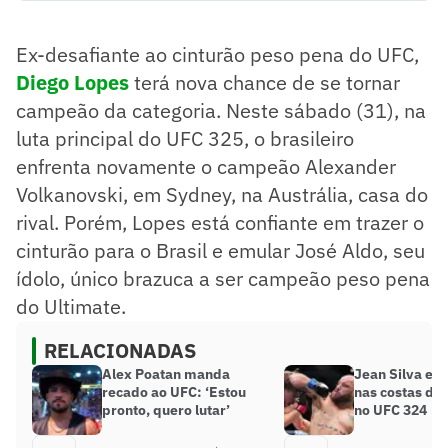
cinturão peso pena no UFC 325
Lopes acredita que sua versatilidade será a chave para a
Ex-desafiante ao cinturão peso pena do UFC,
vitória
Ele busca emular José Aldo e trazer o cinturão para o Brasil
Diego Lopes
terá nova chance de se tornar
Resumo supervisionado pelo jornalista!
campeão da categoria. Neste sábado (31), na
luta principal do UFC 325, o brasileiro
enfrenta novamente o campeão Alexander
Volkanovski, em Sydney, na Austrália, casa do
rival. Porém, Lopes está confiante em trazer o
cinturão para o Brasil e emular José Aldo, seu
ídolo, único brazuca a ser campeão peso pena
do Ultimate.
RELACIONADAS
Alex Poatan manda
Jean Silva exp
recado ao UFC: ‘Estou
nas costas de
pronto, quero lutar’
no UFC 324