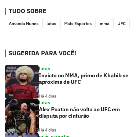
TUDO SOBRE
Amanda Nunes
lutas
Mais Esportes
mma
UFC
SUGERIDA PARA VOCÊ!
lutas
Invicto no MMA, primo de Khabib se
aproxima de UFC
Há 4 dias
lutas
Alex Poatan não volta ao UFC em
disputa por cinturão
Há 4 dias
mais esportes