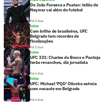
De João Fonseca a Poatan: leilão de
Neymar vai além do futebol
Há 4 dias
lutas
Com brilho de brasileiros, UFC
Belgrado tem recordes de
finalizações
Há 5 dias
lutas
UFC 331: Charles do Bronx e Pantoja
terão revanches, diz jornalista
Há 6 dias
lutas
UFC: Michael 'PQD' Oliveira estreia
com nocaute em Belgrado
Há 6 dias