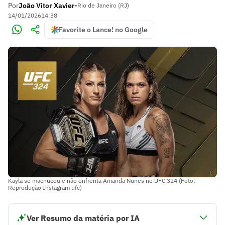
Por
João Vitor Xavier
•
Rio de Janeiro (RJ)
14/01/2026
14:38
Favorite o Lance! no Google
Kayla se machucou e não enfrenta Amanda Nunes no UFC 324 (Foto:
Reprodução Instagram ufc)
Ver Resumo da matéria por IA