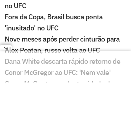
no UFC
Fora da Copa, Brasil busca penta
'inusitado' no UFC
Nove meses após perder cinturão para
Alex Poatan, russo volta ao UFC
Dana White descarta rápido retorno de
Conor McGregor ao UFC: 'Nem vale'
Conor McGregor revela gravidade de
lesão que sofreu no UFC 329
Brasileiro nocauteia compatriota e leva
mais de R$ 500 mil no UFC
Du Plessis vence duelo de ex-campeões