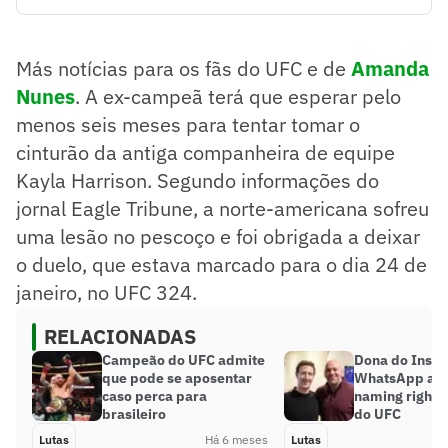
Amanda Nunes terá que esperar pelo menos seis meses
para lutar contra Kayla Harrison devido a uma lesão na
atleta adversária.
Más notícias para os fãs do UFC e de
Amanda
Kayla passou por cirurgia para corrigir uma hérnia de disco
e seu retorno está previsto para os próximos seis meses.
Nunes
. A ex-campeã terá que esperar pelo
A luta entre Amanda e Kayla será uma das principais
menos seis meses para tentar tomar o
atrações do UFC Casa Branca, programado para 14 de
cinturão da antiga companheira de equipe
junho.
Resumo supervisionado pelo jornalista!
Kayla Harrison. Segundo informações do
jornal Eagle Tribune, a norte-americana sofreu
uma lesão no pescoço e foi obrigada a deixar
o duelo, que estava marcado para o dia 24 de
janeiro, no UFC 324.
RELACIONADAS
Campeão do UFC admite
Dona do Insta
que pode se aposentar
WhatsApp adq
caso perca para
naming rights
brasileiro
do UFC
Lutas
Há 6 meses
Lutas