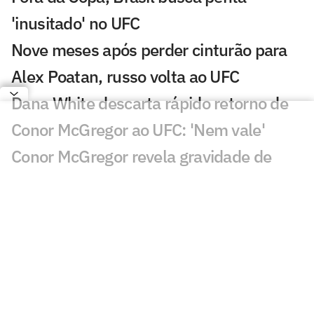
'inusitado' no UFC
Nove meses após perder cinturão para
Alex Poatan, russo volta ao UFC
Dana White descarta rápido retorno de
Conor McGregor ao UFC: 'Nem vale'
Conor McGregor revela gravidade de
lesão que sofreu no UFC 329
Brasileiro nocauteia compatriota e leva
mais de R$ 500 mil no UFC
Du Plessis vence duelo de ex-campeões
no UFC Oklahoma City; veja resultados