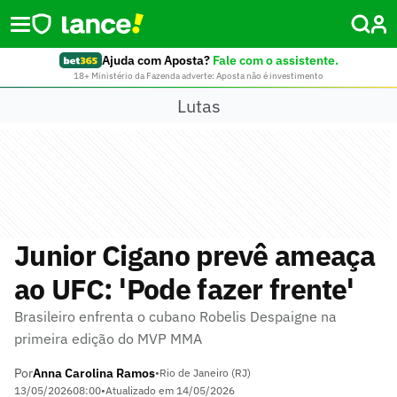
Ajuda com Aposta?
Fale com o assistente.
18+ Ministério da Fazenda adverte: Aposta não é investimento
Lutas
Junior Cigano prevê ameaça
ao UFC: 'Pode fazer frente'
Brasileiro enfrenta o cubano Robelis Despaigne na
primeira edição do MVP MMA
Por
Anna Carolina Ramos
•
Rio de Janeiro (RJ)
13/05/2026
08:00
•
Atualizado em
14/05/2026