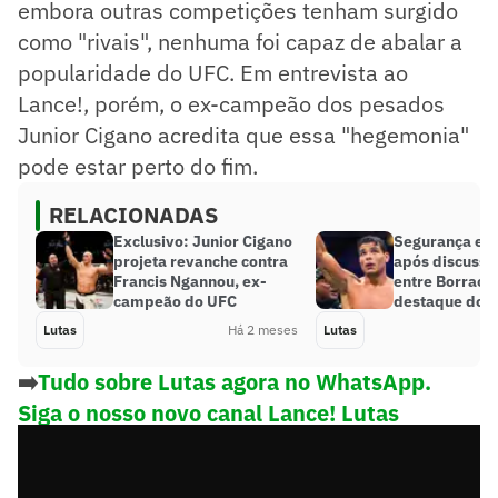
embora outras competições tenham surgido
como "rivais", nenhuma foi capaz de abalar a
popularidade do UFC. Em entrevista ao
Lance!, porém, o ex-campeão dos pesados
Junior Cigano acredita que essa "hegemonia"
pode estar perto do fim.
RELACIONADAS
Exclusivo: Junior Cigano
Segurança ent
projeta revanche contra
após discussã
Francis Ngannou, ex-
entre Borrach
campeão do UFC
destaque do 
Lutas
Há 2 meses
Lutas
➡️
Tudo sobre Lutas agora no WhatsApp.
Siga o nosso novo canal Lance! Lutas
Entrevista de Junior Cigano