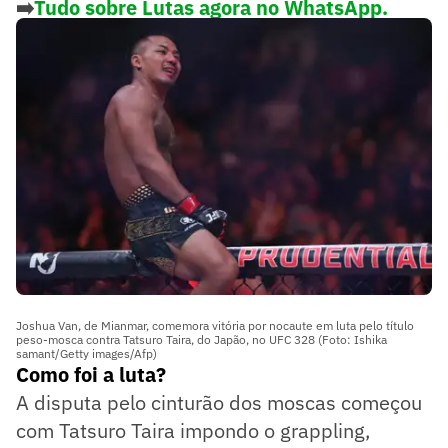
➡️
Tudo sobre Lutas agora no WhatsApp.
Siga o nosso novo canal Lance! Lutas
Joshua Van, de Mianmar, comemora vitória por nocaute em luta pelo título
peso-mosca contra Tatsuro Taira, do Japão, no UFC 328 (Foto: Ishika
samant/Getty images/Afp)
Como foi a luta?
A disputa pelo cinturão dos moscas começou
com Tatsuro Taira impondo o grappling,