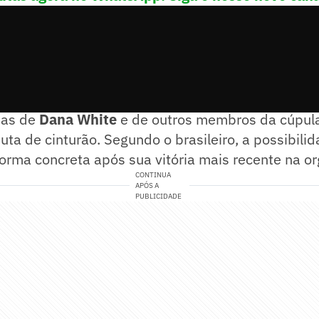
o jornalista Ariel Helwani,
"The Nightmare"
deixou
ias de
Dana White
e de outros membros da cúpul
uta de cinturão. Segundo o brasileiro, a possibili
forma concreta após sua vitória mais recente na o
CONTINUA
APÓS A
PUBLICIDADE