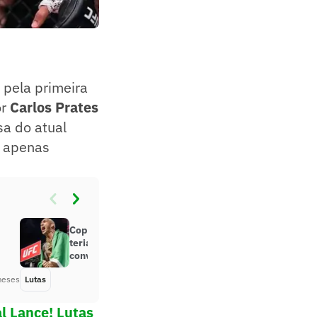
l pela primeira
or
Carlos Prates
sa do atual
sa apenas
Copa do Mundo do UFC? Brasil
teria vasto plantel para
convocação
meses
Lutas
Há 2 meses
l Lance! Lutas