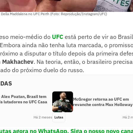
k Della Maddalena no UFC Perth (Foto: Reprodução/Instagram/UFC)
peso meio-médio do
UFC
está perto de vir ao Brasi
. Embora ainda não tenha luta marcada, o promiss
próximo a disputar o título depois da primeira defe
m Makhachev
. Na teoria, então, o brasileiro preci
tado do próximo duelo do russo.
ADAS
 Alex Poatan, Brasil tem
McGregor retorna ao UFC em
is lutadores no UFC Casa
revanche contra Max Holloway
Há 2 meses
Lutas
Há 2 
utas agora no WhatsApp. Siga o nosso novo cana