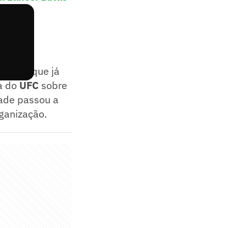
 claro que já
a do
UFC
sobre
dade passou a
rganização.