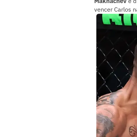
Makhachev
e d
vencer Carlos n