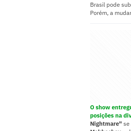
Brasil pode sub
Porém, a mudanç
O show entregu
posições na di
Nightmare"
se 