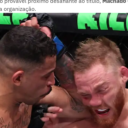
o provável próximo desafiante ao título,
Machado 
a organização.