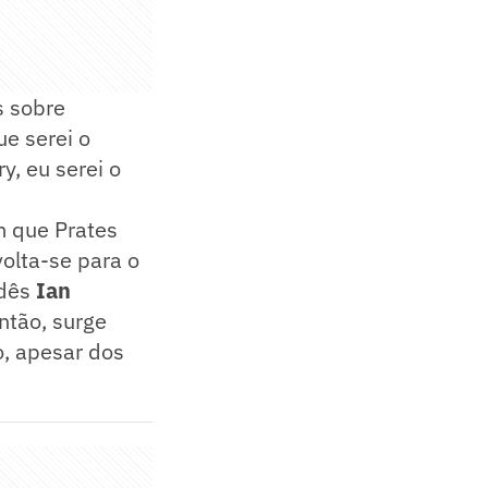
s sobre
e serei o
y, eu serei o
m que Prates
volta-se para o
ndês
Ian
então, surge
o, apesar dos