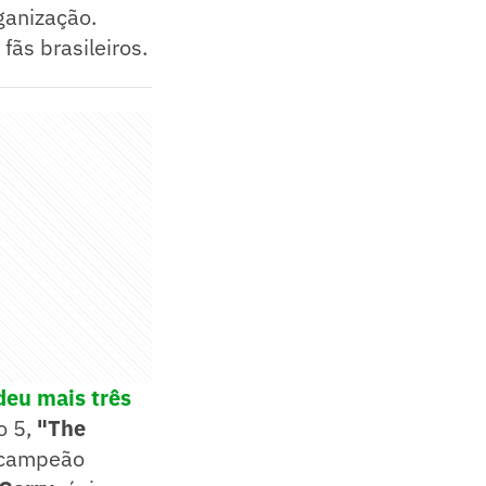
ganização.
fãs brasileiros.
deu mais três
o 5,
"The
o campeão