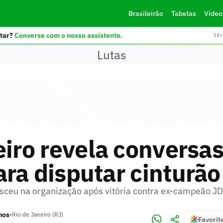
Brasileirão
Tabelas
Vídeo
tar?
Converse com o nosso assistente.
18+ 
Lutas
eiro revela conversa
ra disputar cinturão
esceu na organização após vitória contra ex-campeão J
mos
•
Rio de Janeiro (RJ)
Favorit