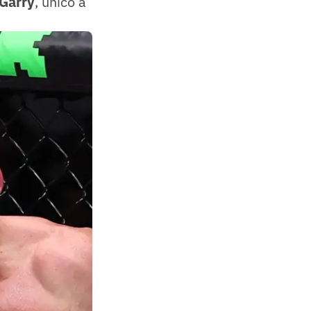
Garry
, único a