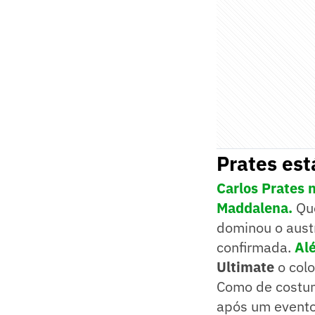
Prates est
Carlos Prates 
Maddalena.
Qu
dominou o austr
confirmada.
Al
Ultimate
o colo
Como de costu
após um evento