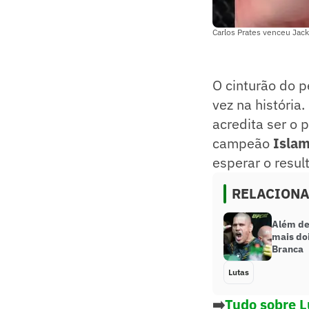
Carlos Prates venceu Jac
O cinturão do 
vez na história
acredita ser o 
campeão
Isla
esperar o resul
RELACION
Além de
mais do
Branca
Lutas
➡️
Tudo sobre L