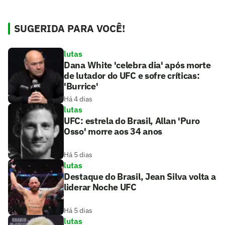
SUGERIDA PARA VOCÊ!
lutas
Dana White 'celebra dia' após morte
de lutador do UFC e sofre críticas:
'Burrice'
Há 4 dias
lutas
UFC: estrela do Brasil, Allan 'Puro
Osso' morre aos 34 anos
Há 5 dias
lutas
Destaque do Brasil, Jean Silva volta a
liderar Noche UFC
Há 5 dias
lutas