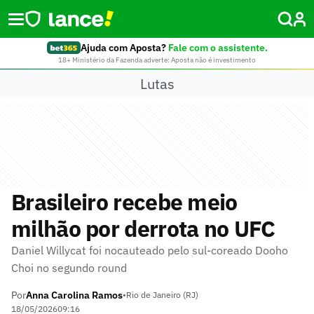
Ajuda com Aposta?
Fale com o assistente.
18+ Ministério da Fazenda adverte: Aposta não é investimento
Lutas
Brasileiro recebe meio
milhão por derrota no UFC
Daniel Willycat foi nocauteado pelo sul-coreado Dooho
Choi no segundo round
Por
Anna Carolina Ramos
•
Rio de Janeiro (RJ)
18/05/2026
09:16