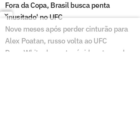
Fora da Copa, Brasil busca penta
'inusitado' no UFC
Nove meses após perder cinturão para
Alex Poatan, russo volta ao UFC
Dana White descarta rápido retorno de
Conor McGregor ao UFC: 'Nem vale'
Conor McGregor revela gravidade de
lesão que sofreu no UFC 329
Brasileiro nocauteia compatriota e leva
mais de R$ 500 mil no UFC
Du Plessis vence duelo de ex-campeões
no UFC Oklahoma City; veja resultados