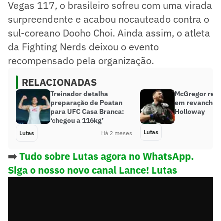
Vegas 117, o brasileiro sofreu com uma virada
surpreendente e acabou nocauteado contra o
sul-coreano Dooho Choi. Ainda assim, o atleta
da Fighting Nerds deixou o evento
recompensado pela organização.
RELACIONADAS
Treinador detalha
McGregor reto
preparação de Poatan
em revanche 
para UFC Casa Branca:
Holloway
‘chegou a 116kg’
Lutas
Lutas
Há 2 meses
➡️
Tudo sobre Lutas agora no WhatsApp.
Siga o nosso novo canal Lance! Lutas