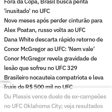
Fora da Copa, Brasil busca penta
'inusitado' no UFC
Nove meses após perder cinturão para
Alex Poatan, russo volta ao UFC
Dana White descarta rápido retorno de
Conor McGregor ao UFC: 'Nem vale'
Conor McGregor revela gravidade de
lesão que sofreu no UFC 329
Brasileiro nocauteia compatriota e leva
mais de R$ 500 mil no UFC
Du Plessis vence duelo de ex-campeões
no UFC Oklahoma City; veja resultados