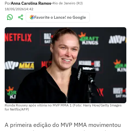
Por
Anna Carolina Ramos
•
Rio de Janeiro (RJ)
18/05/2026
14:42
Favorite o Lance! no Google
Ronda Rousey após vitória no MVP MMA 1 (Foto: Harry How/Getty Images
for Netflix/AFP)
A primeira edição do MVP MMA movimentou