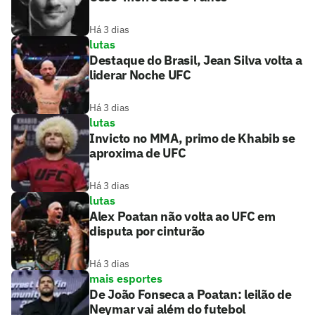
Há 3 dias
lutas
Destaque do Brasil, Jean Silva volta a
liderar Noche UFC
Há 3 dias
lutas
Invicto no MMA, primo de Khabib se
aproxima de UFC
Há 3 dias
lutas
Alex Poatan não volta ao UFC em
disputa por cinturão
Há 3 dias
mais esportes
De João Fonseca a Poatan: leilão de
Neymar vai além do futebol