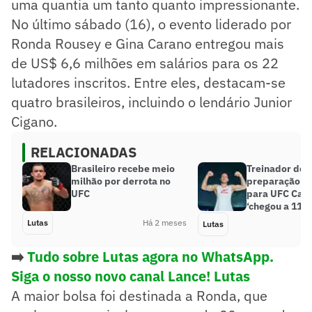
uma quantia um tanto quanto impressionante.
No último sábado (16), o evento liderado por
Ronda Rousey e Gina Carano entregou mais
de US$ 6,6 milhões em salários para os 22
lutadores inscritos. Entre eles, destacam-se
quatro brasileiros, incluindo o lendário Junior
Cigano.
RELACIONADAS
Brasileiro recebe meio
Treinador det
milhão por derrota no
preparação d
UFC
para UFC Casa
‘chegou a 116
Lutas
Há 2 meses
Lutas
➡️
Tudo sobre Lutas agora no WhatsApp.
Siga o nosso novo canal Lance! Lutas
A maior bolsa foi destinada a Ronda, que