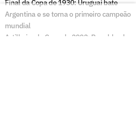
Final da Copa de 1930: Uruguai bate
Argentina e se torna o primeiro campeão
mundial
Artilheiro da Copa de 2002: Ronaldo, do
Brasil
Artilheiro da Copa de 1998: Davor Šuker,
da Croácia
Artilheiros da Copa de 1994: Oleg
Salenko, da Rússia, e Hristo Stoichkov,
da Bulgária
Artilheiro da Copa de 1990: Salvatore
Schillaci, da Itália