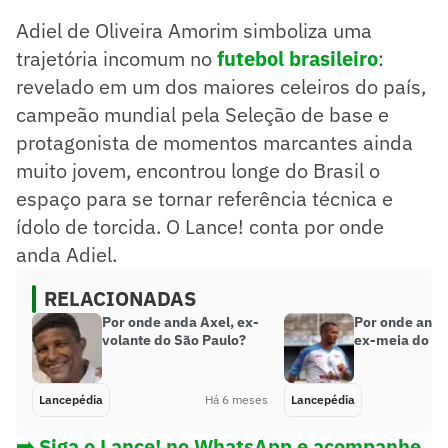
Ele teve uma estreia simbólica marcando um gol contra o
Adiel de Oliveira Amorim simboliza uma
Barcelona em 1998, mas enfrentou concorrência no clube
e foi emprestado a times como Urawa Red Diamonds.
trajetória incomum no
futebol brasileiro
:
Adiel viveu seu melhor momento no Shonan Bellmare,
revelado em um dos maiores celeiros do país,
tornando-se ídolo e conquistando acesso à J-League após
campeão mundial pela Seleção de base e
12 anos.
Resumo supervisionado pelo jornalista!
protagonista de momentos marcantes ainda
muito jovem, encontrou longe do Brasil o
espaço para se tornar referência técnica e
ídolo de torcida. O Lance! conta por onde
anda Adiel.
RELACIONADAS
Por onde anda Axel, ex-
Por onde anda
volante do São Paulo?
ex-meia do Sa
Lancepédia
Há 6 meses
Lancepédia
➡️ Siga o Lance! no WhatsApp e acompanhe