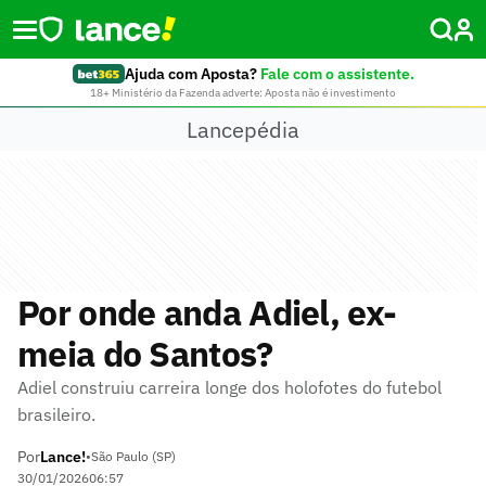
Ajuda com Aposta?
Fale com o assistente.
18+ Ministério da Fazenda adverte: Aposta não é investimento
Lancepédia
Por onde anda Adiel, ex-
meia do Santos?
Adiel construiu carreira longe dos holofotes do futebol
brasileiro.
Por
Lance!
•
São Paulo (SP)
30/01/2026
06:57