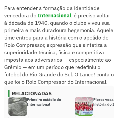
competitivo no futebol gaúcho.
Para entender a formação da identidade
O clube conquistou oito Campeonatos Gaúchos em nove
anos, solidificando sua imagem como Clube do Povo e
vencedora do
Internacional
, é preciso voltar
ampliando sua torcida.
à década de 1940, quando o clube viveu sua
O estilo de jogo do Rolo Compressor era ofensivo e
primeira e mais duradoura hegemonia. Aquele
implacável, criando uma aura de invencibilidade e sendo
reconhecido por sua inclusão de jogadores negros,
time entrou para a história com o apelido de
diversificando o elenco.
Rolo Compressor, expressão que sintetiza a
Resumo supervisionado pelo jornalista!
superioridade técnica, física e competitiva
imposta aos adversários — especialmente ao
Grêmio — em um período que redefiniu o
futebol do Rio Grande do Sul. O Lance! conta o
que foi o Rolo Compressor do Internacional.
RELACIONADAS
Primeiro estádio do
Piores vexam
Internacional
história do In