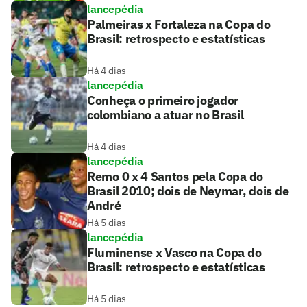
lancepédia
Palmeiras x Fortaleza na Copa do
Brasil: retrospecto e estatísticas
Há 4 dias
lancepédia
Conheça o primeiro jogador
colombiano a atuar no Brasil
Há 4 dias
lancepédia
Remo 0 x 4 Santos pela Copa do
Brasil 2010; dois de Neymar, dois de
André
Há 5 dias
lancepédia
Fluminense x Vasco na Copa do
Brasil: retrospecto e estatísticas
Há 5 dias