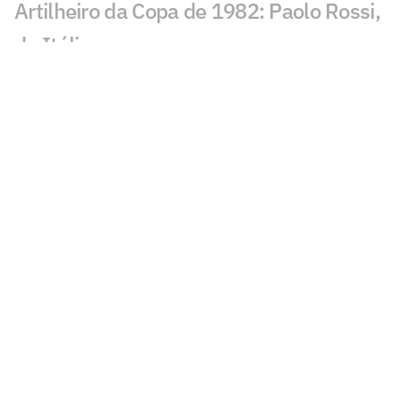
Artilheiro da Copa de 1982: Paolo Rossi,
da Itália
Artilheiro da Copa de 1978: Mario
Kempes, da Argentina
Artilheiro da Copa de 1974: Grzegorz
Lato, da Polônia
Artilheiro da Copa de 1970: Gerd Müller,
da Alemanha
Artilheiro da Copa de 1966: Eusébio, de
Portugal
Artilheiros da Copa de 1962: Garrincha e
Vavá, do Brasil