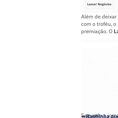
Lance! Negócios
Além de deixar 
com o troféu, 
premiação. O
L
Segundo o jorna
➡️
Raphinha que