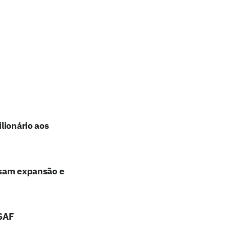
lionário aos
lisam expansão e
 SAF