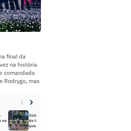
na final da
ez na história
ime comandado
 e Rodrygo, mas
a
Joia palmeirense é o único jogador
e na
do top 100 mais valiosos do mundo
que atua fora da Europa