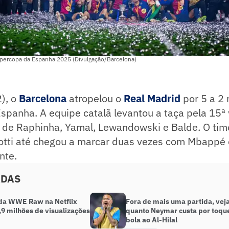
percopa da Espanha 2025 (Divulgação/Barcelona)
), o
Barcelona
atropelou o
Real Madrid
por 5 a 2 
panha. A equipe catalã levantou a taça pela 15ª v
s de Raphinha, Yamal, Lewandowski e Balde. O t
lotti até chegou a marcar duas vezes com Mbappé
ente.
ADAS
 da WWE Raw na Netflix
Fora de mais uma partida, vej
,9 milhões de visualizações
quanto Neymar custa por toqu
bola ao Al-Hilal