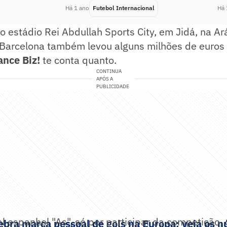
Há 1 ano
Futebol Internacional
Há 
o estádio Rei Abdullah Sports City, em Jidá, na Ar
o Barcelona também levou alguns milhões de euro
ance Biz!
te conta quanto.
CONTINUA
APÓS A
PUBLICIDADE
l espanhol "As", só por participar da competição,
bra marca pessoal de gols na Europa; veja os 