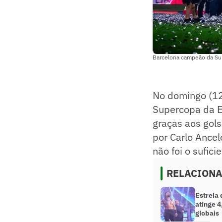
Barcelona campeão da Su
No domingo (12
Supercopa da Es
graças aos gol
por Carlo Ance
não foi o sufici
RELACION
Estreia
atinge 4
globais