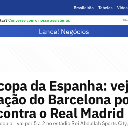
Brasileirão
Tabelas
Vídeo
tar?
Converse com o nosso assistente.
18+ 
Lance! Negócios
copa da Espanha: vej
ação do Barcelona p
 contra o Real Madrid
eou o rival por 5 a 2 no estádio Rei Abdullah Sports City