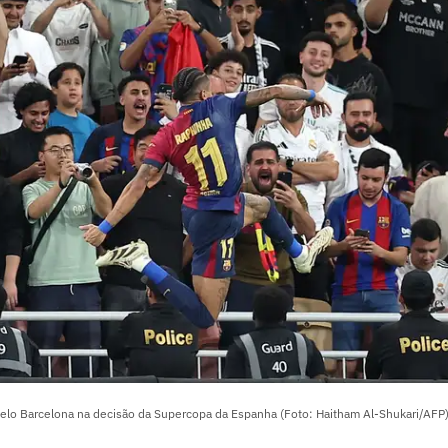
lo Barcelona na decisão da Supercopa da Espanha (Foto: Haitham Al-Shukari/AFP