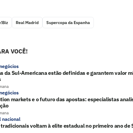
!Biz
Real Madrid
Supercopa da Espanha
RA VOCÊ!
 negócios
s da Sul-Americana estão definidas e garantem valor mi
s
mana
 negócios
tion markets e o futuro das apostas: especialistas ana
ação
mana
l nacional
tradicionais voltam à elite estadual no primeiro ano de