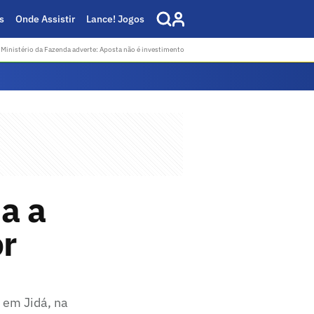
s
Onde Assistir
Lance! Jogos
Ministério da Fazenda adverte: Aposta não é investimento
a a
or
, em Jidá, na