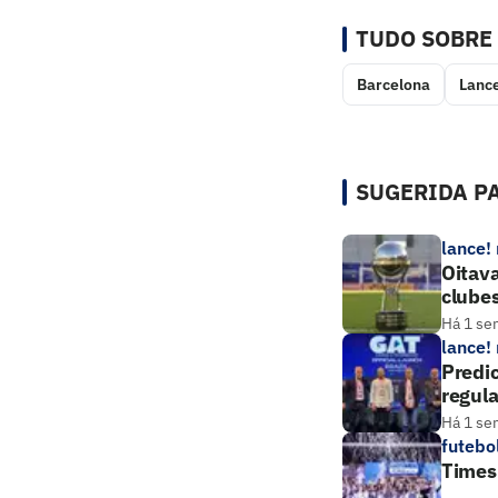
TUDO SOBRE
Barcelona
Lance
SUGERIDA PA
lance!
Oitava
clube
Há 1 se
lance!
Predic
regul
Há 1 se
futebo
Times 