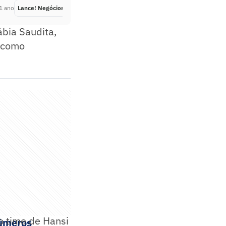
1 ano
Lance! Negócios
Há 1 ano
ábia Saudita,
s como
 o time de Hansi
números