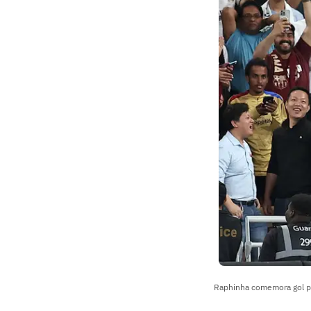
Raphinha comemora gol pe