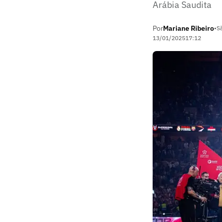
Arábia Saudita
Por
Mariane Ribeiro
•
S
13/01/2025
17:12