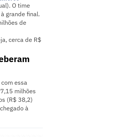
al). O time
à grande final.
milhões de
eja, cerca de R$
ceberam
s com essa
 7,15 milhões
os (R$ 38,2)
r chegado à