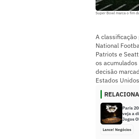
Super Bowl marca o fim d
A classificação
National Footba
Patriots e Seat
os acumulados a
decisão marcad
Estados Unidos
RELACION
Paris 20
veja a d
Jogos O
Lance! Negócios