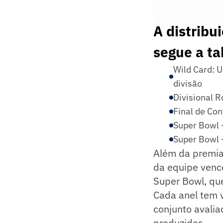
A distribu
segue a ta
Wild Card: 
divisão
Divisional R
Final de Con
Super Bowl 
Super Bowl 
Além da premiaç
da equipe venc
Super Bowl, qu
Cada anel tem 
conjunto avali
produzidos.