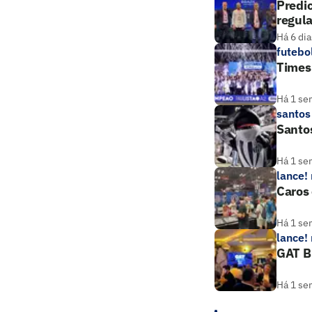
Predic
regul
Há 6 dia
futebo
Times 
Há 1 se
santos
Santos
Há 1 se
lance!
Caros 
Há 1 se
lance!
GAT B
Há 1 se