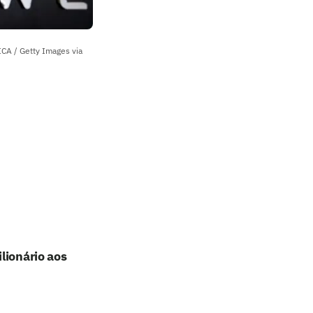
CA / Getty Images via
lionário aos