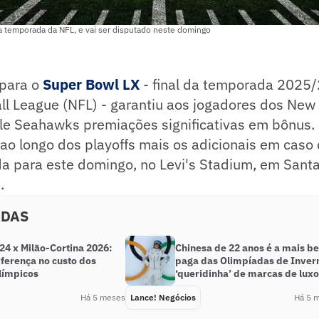
a temporada da NFL, e vai ser disputado neste domingo
 para o
Super Bowl LX
- final da temporada 2025
ll League (NFL) - garantiu aos jogadores dos New
tle Seahawks premiações significativas em bônus.
o longo dos playoffs mais os adicionais em caso d
a para este domingo, no Levi's Stadium, em Santa
.
ADAS
24 x Milão-Cortina 2026:
Chinesa de 22 anos é a mais b
iferença no custo dos
paga das Olimpíadas de Inver
límpicos
‘queridinha’ de marcas de luxo
Há 5 meses
Lance! Negócios
Há 5 