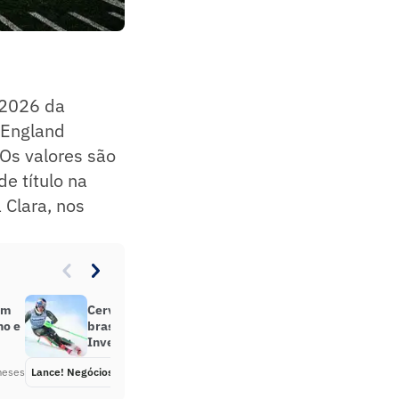
/2026 da
 England
 Os valores são
e título na
 Clara, nos
em
Cerveja apresenta embaixador
no e
brasileiro durante Olimpíadas de
Inverno
meses
Lance! Negócios
Há 5 meses