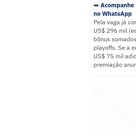
➡️
Acompanhe o
no WhatsApp
Pela vaga já co
US$ 296 mil (eq
bônus somados p
playoffs. Se a 
US$ 75 mil adic
premiação anun