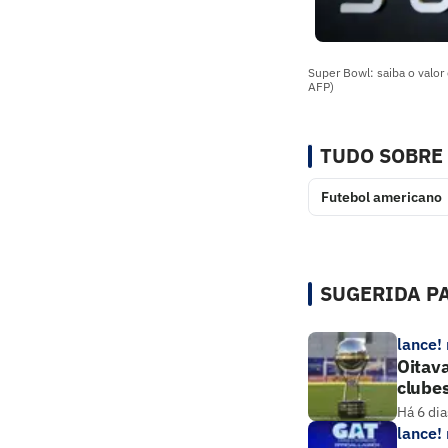
Super Bowl: saiba o valo
AFP)
TUDO SOBRE
Futebol americano
SUGERIDA PA
lance!
Oitava
clube
Há 6 dia
lance!