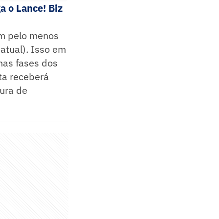
a o Lance! Biz
am pelo menos
atual). Isso em
nas fases dos
eta receberá
tura de