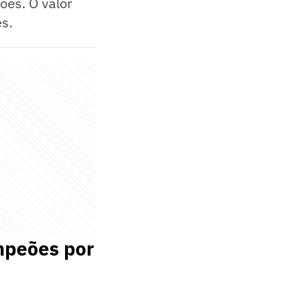
ões. O valor
s.
mpeões por