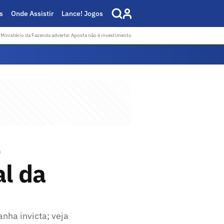
s
Onde Assistir
Lance! Jogos
Ministério da Fazenda adverte: Aposta não é investimento
o
al da
nha invicta; veja