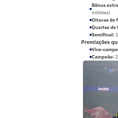
Bônus extra 
milhões)
Oitavas de f
Quartas de f
Semifinal:
1
Premiações qu
Vice-campe
Campeão:
2