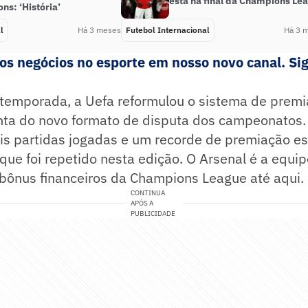
está na final da Champions Le
ns: ‘História’
l
Há 3 meses
Futebol Internacional
Há 3 
s negócios no esporte em nosso novo canal. Sig
 temporada, a Uefa reformulou o sistema de prem
onta do novo formato de disputa dos campeonatos.
is partidas jogadas e um recorde de premiação e
que foi repetido nesta edição. O Arsenal é a equi
 bônus financeiros da Champions League até aqui.
CONTINUA
APÓS A
PUBLICIDADE