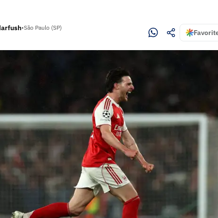
Harfush
•
São Paulo (SP)
Favorit