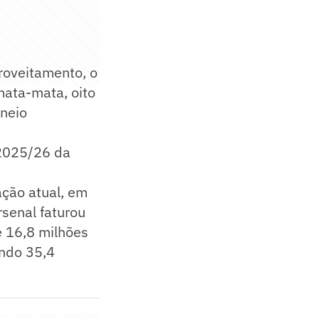
roveitamento, o
mata-mata, oito
rneio
2025/26 da
ação atual, em
rsenal faturou
e 16,8 milhões
ando 35,4