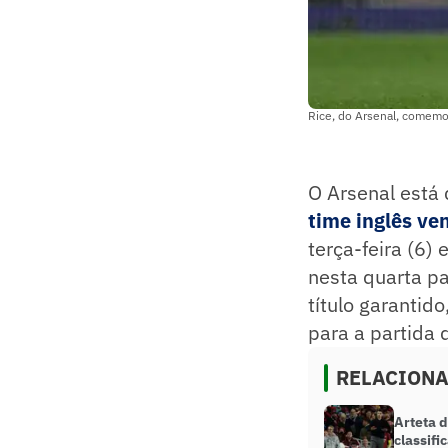
Rice, do Arsenal, comemor
O Arsenal está 
time inglês ve
terça-feira (6)
nesta quarta pa
título garantid
para a partida 
RELACION
Arteta 
classifi