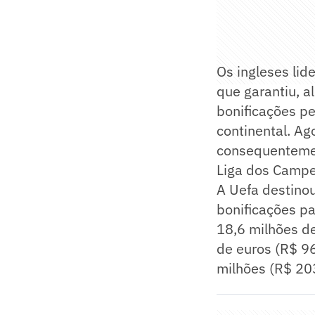
Os ingleses li
que garantiu, a
bonificações pel
continental. Ag
consequenteme
Liga dos Campe
A Uefa destinou
bonificações pa
18,6 milhões de
de euros (R$ 96
milhões (R$ 203