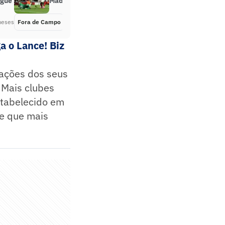
ague
Madrid: Saka abre o placar
meses
Fora de Campo
Há 3 meses
a o Lance! Biz
iações dos seus
 Mais clubes
stabelecido em
pe que mais