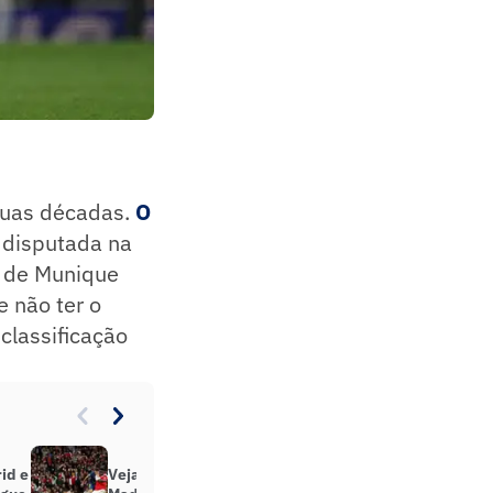
uas décadas.
O
 disputada na
n de Munique
 não ter o
classificação
id e
Veja gol em Arsenal x Atlético de