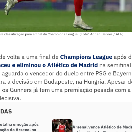
a classificação para a final da Champions League. (Foto: Adrian Dennis / AFP)
de volta a uma final de
Champions League
após d
nceu e eliminou o Atlético de Madrid
na semifinal
 e aguarda o vencedor do duelo entre PSG e Bayer
ra a decisão em Budapeste, na Hungria. Apesar de
o, os Gunners já tem uma premiação pesada com a 
decisiva.
ADAS
detalha emoção após
Arsenal vence Atlético de Madr
cação do Arsenal na