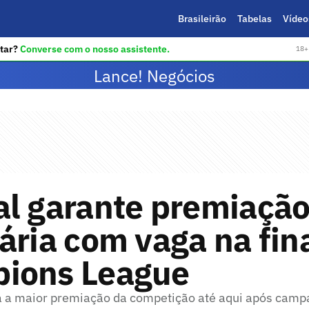
Brasileirão
Tabelas
Vídeo
tar?
Converse com o nosso assistente.
18+ 
Lance! Negócios
al garante premiaçã
ária com vaga na fin
ions League
 a maior premiação da competição até aqui após campa