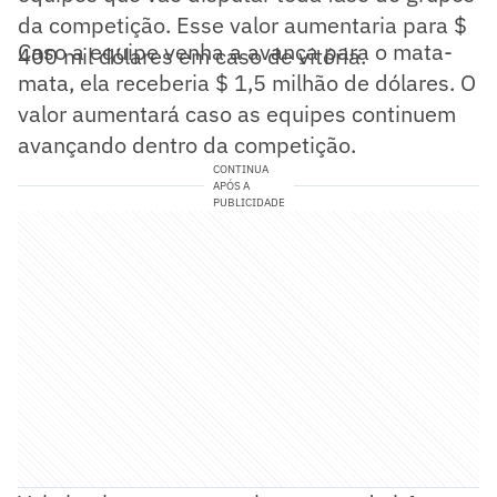
da competição. Esse valor aumentaria para $
Caso a equipe venha a avança para o mata-
400 mil dólares em caso de vitória.
mata, ela receberia $ 1,5 milhão de dólares. O
valor aumentará caso as equipes continuem
avançando dentro da competição.
CONTINUA
APÓS A
PUBLICIDADE