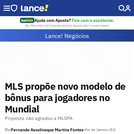
Ajuda com Aposta?
Fale com o assistente.
18+ Ministério da Fazenda adverte: Aposta não é investimento
Lance! Negócios
MLS propõe novo modelo de
bônus para jogadores no
Mundial
Proposta não agradou a MLSPA
Por
Fernando Asvolinsque Martins Fontes
•
Rio de Janeiro (RJ)