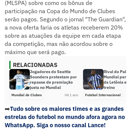
(MLSPA) sobre como os bônus de
participação na Copa do Mundo de Clubes
serão pagos. Segundo o jornal "The Guardian",
a nova oferta faria os atletas receberem 20%
sobre as atuações da equipe em cada etapa
da competição, mas não acordou sobre o
máximo que será pago.
RELACIONADAS
Jogadores do Seattle
Rival do Palm
Sounders protestam por
Mundial perde
repasse de premiação
da Letônia em
justa no Mundial
treino
Mundial de Clubes
Há 1 ano
Futebol Internacional
➡️
Tudo sobre os maiores times e as grandes
estrelas do futebol no mundo afora agora no
WhatsApp. Siga o nosso canal Lance!