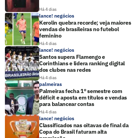
Há 4 dias
lance! negócios
Kerolin quebra recorde; veja maiores
vendas de brasileiras no futebol
feminino
Há 4 dias
lance! negócios
Santos supera Flamengo e
Corinthians e lidera ranking digital
dos clubes nas redes
Há 4 dias
palmeiras
Palmeiras fecha 1° semestre com
déficit e aposta em títulos e vendas
para balancear contas
Há 4 dias
lance! negócios
Classificados nas oitavas de final da
Copa do Brasil faturam alta