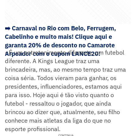
➡️ Carnaval no Rio com Belo, Ferrugem,
Cabelinho e muito mais! Clique aqui e
garanta 20% de desconto no Camarote
- É um entretenimento diferente, um futebol
Arpoador com o cupom LANCE20!
diferente. A Kings League traz uma
brincadeira, mas, ao mesmo tempo traz uma
coisa séria. Todos vieram para ganhar, os
presidentes, influenciadores, estamos aqui
para isso. Hoje aqui é tão visto quanto o
futebol - ressaltou o jogador, que ainda
brincou ao dizer que, atualmente, seu filho
conhece mais atletas da liga do que no
esporte profissional.
CONTINUA