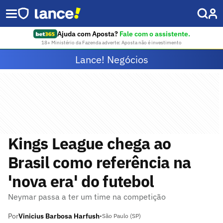
Ajuda com Aposta?
Fale com o assistente.
18+ Ministério da Fazenda adverte: Aposta não é investimento
Lance! Negócios
Kings League chega ao
Brasil como referência na
'nova era' do futebol
Neymar passa a ter um time na competição
Por
Vinicius Barbosa Harfush
•
São Paulo (SP)