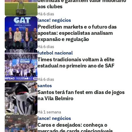
definidas e garantem valor milionário
aos clubes
Há 6 dias
lance! negócios
Prediction markets e o futuro das
apostas: especialistas analisam
expansão e regulação
Há 6 dias
futebol nacional
Times tradicionais voltam à elite
estadual no primeiro ano de SAF
Há 6 dias
santos
Santos terá fan fest em dias de jogos
na Vila Belmiro
Há 1 semana
lance! negócios
Caros e desejados: conheça o
mercado de cards colecionáveis