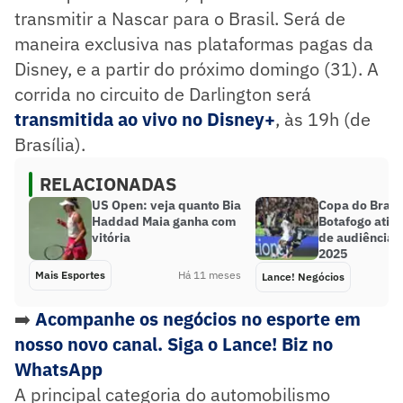
transmitir a Nascar para o Brasil. Será de
maneira exclusiva nas plataformas pagas da
Disney, e a partir do próximo domingo (31). A
corrida no circuito de Darlington será
transmitida ao vivo no Disney+
, às 19h (de
Brasília).
RELACIONADAS
US Open: veja quanto Bia
Copa do Brasil
Haddad Maia ganha com
Botafogo atin
vitória
de audiência 
2025
Mais Esportes
Há 11 meses
Lance! Negócios
➡️
Acompanhe os negócios no esporte em
nosso novo canal. Siga o Lance! Biz no
WhatsApp
A principal categoria do automobilismo