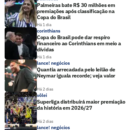
Palmeiras bate R$ 30 milhões em
premiações após classificação na
Copa do Brasil
Há 1 dia
corinthians
Copa do Brasil pode dar respiro
financeiro ao Corinthians em meio a
dívidas
Há 1 dia
lance! negócios
Quantia arrecadada pelo leilão de
Neymar iguala recorde; veja valor
Há 2 dias
vôlei
Superliga distribuirá maior premiação
da história em 2026/27
Há 2 dias
lance! negócios