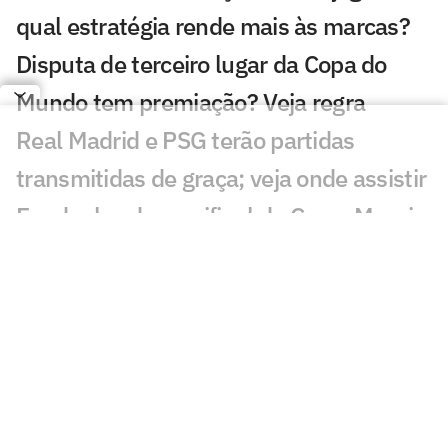
qual estratégia rende mais às marcas?
Disputa de terceiro lugar da Copa do
Mundo tem premiação? Veja regra
Real Madrid e PSG terão partidas
transmitidas de graça; veja onde assistir
Em duelos da semifinal da Copa, Messi e
Mbappé são os jogadores mais
buscados; entenda
Palmeiras bate meio bilhão em receitas,
mas segue abaixo da meta
Copa do Mundo chega à reta final com
32% dos técnicos de saída; entenda