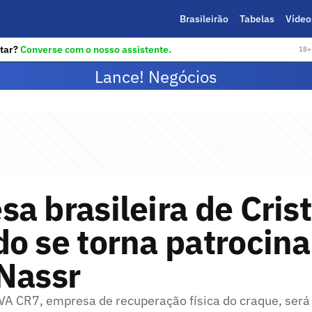
Brasileirão
Tabelas
Vídeo
tar?
Converse com o nosso assistente.
18+ 
Lance! Negócios
a brasileira de Cris
o se torna patrocin
Nassr
VA CR7, empresa de recuperação física do craque, será