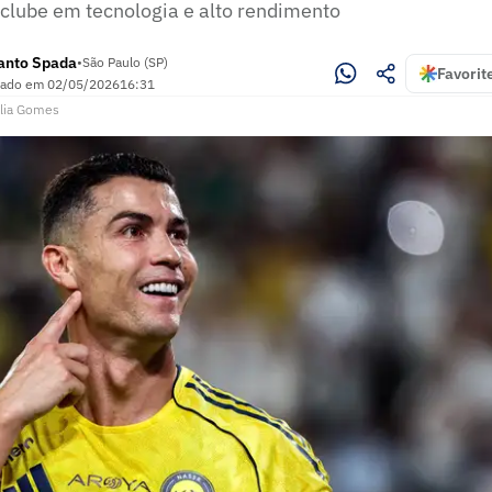
 clube em tecnologia e alto rendimento
Santo Spada
•
São Paulo (SP)
Favorit
zado em
02/05/2026
16:31
lia Gomes