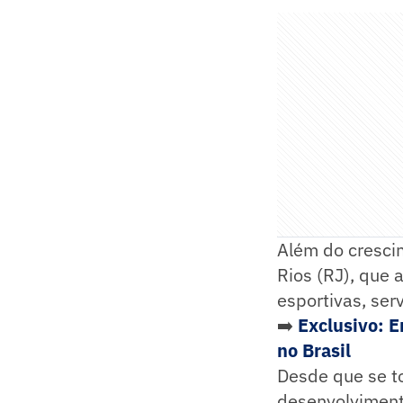
Além do cresci
Rios (RJ), que
esportivas, ser
➡️
Exclusivo: E
no Brasil
Desde que se to
desenvolvimento