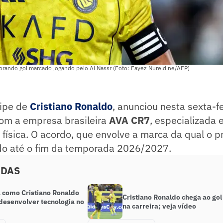
rando gol marcado jogando pelo Al Nassr (Foto: Fayez Nureldine/AFP)
uipe de
Cristiano Ronaldo
, anunciou nesta sexta-f
com a empresa brasileira
AVA CR7
, especializada
física. O acordo, que envolve a marca da qual o p
ido até o fim da temporada 2026/2027.
ADAS
 como Cristiano Ronaldo
Cristiano Ronaldo chega ao gol
 desenvolver tecnologia no
na carreira; veja vídeo