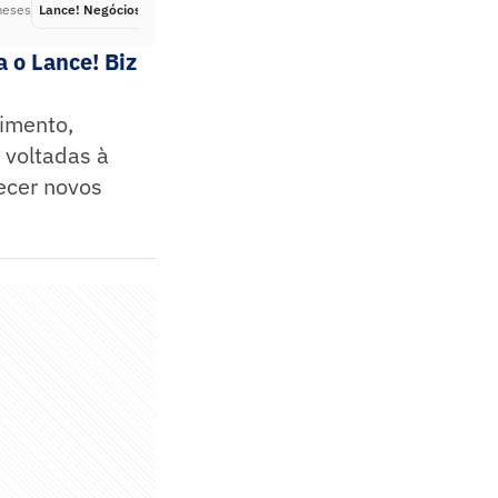
meses
Lance! Negócios
Há 3 meses
 o Lance! Biz
dimento,
 voltadas à
ecer novos