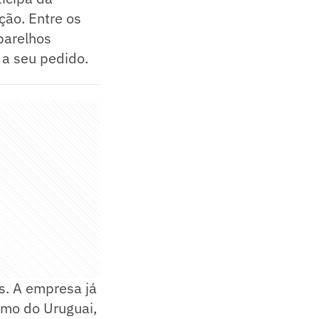
ção. Entre os
parelhos
 a seu pedido.
s. A empresa já
omo do Uruguai,