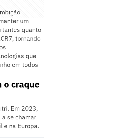
ambição
 manter um
rtantes quanto
ACR7, tornando
mos
cnologias que
enho em todos
m o craque
tri. Em 2023,
u a se chamar
l e na Europa.