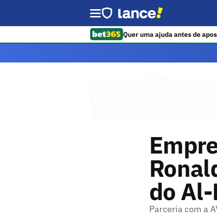
Quer uma ajuda antes de apos
Empres
Ronald
do Al-
Parceria com a A