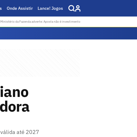
s
Onde Assistir
Lance! Jogos
Ministério da Fazenda adverte: Aposta não é investimento
tiano
adora
 válida até 2027