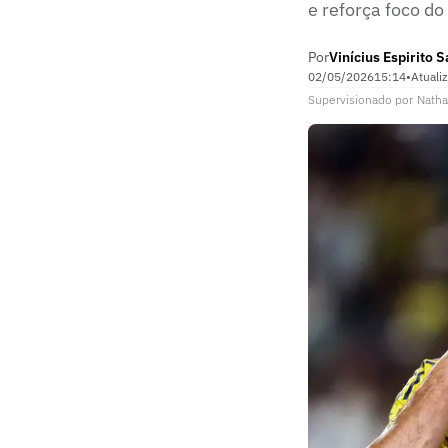
e reforça foco do
Por
Vinícius Espirito 
02/05/2026
15:14
•
Atuali
Supervisionado
por
Natha