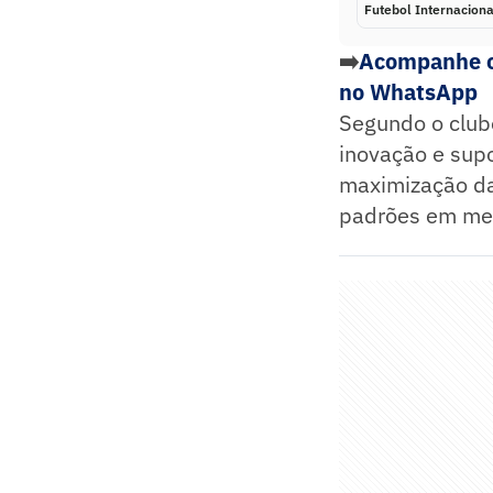
Futebol Internaciona
➡️
Acompanhe os
no WhatsApp
Segundo o club
inovação e supo
maximização da
padrões em med