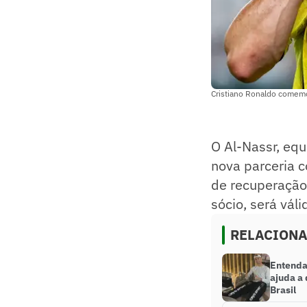
Cristiano Ronaldo comemo
O Al-Nassr, eq
nova parceria 
de recuperação 
sócio, será vál
RELACION
Entenda
ajuda a
Brasil