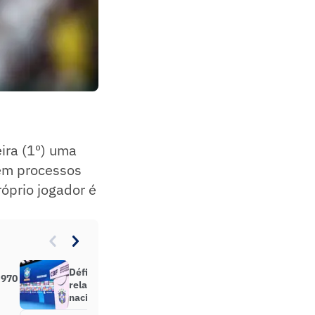
eira (1º) uma
 em processos
róprio jogador é
Déficit milionário da CBF tem
 970
relação com clube sem divisão
nacional; entenda