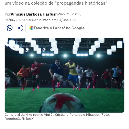
um vídeo na coleção de "propagandas históricas"
Por
Vinicius Barbosa Harfush
•
São Paulo (SP)
04/06/2026
16:43
•
Atualizado em
04/06/2026
Favorite o Lance! no Google
Comercial da Nike reuniu Vini Jr, Cristiano Ronaldo e Mbappé. (Foto:
Reprdução/Nike/X)