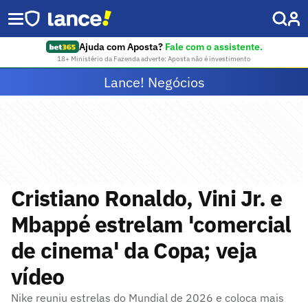
Ajuda com Aposta?
Fale com o assistente.
18+ Ministério da Fazenda adverte: Aposta não é investimento
Lance! Negócios
Cristiano Ronaldo, Vini Jr. e
Mbappé estrelam 'comercial
de cinema' da Copa; veja
vídeo
Nike reuniu estrelas do Mundial de 2026 e coloca mais