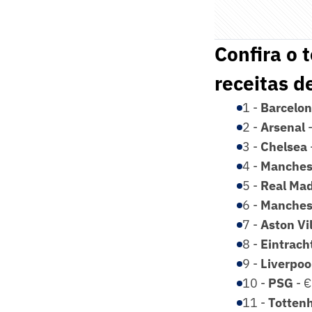
Confira o 
receitas d
1 -
Barcelo
2 -
Arsenal
3 -
Chelsea
4 -
Manches
5 -
Real Mad
6 -
Manches
7 -
Aston Vi
8 -
Eintrach
9 -
Liverpoo
10 -
PSG
- €
11 -
Totten