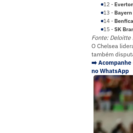
12 -
Everto
13 -
Bayern
14 -
Benfic
15 -
SK Bra
Fonte: Deloitt
O Chelsea lide
também disputa
➡️ Acompanhe o
no WhatsApp