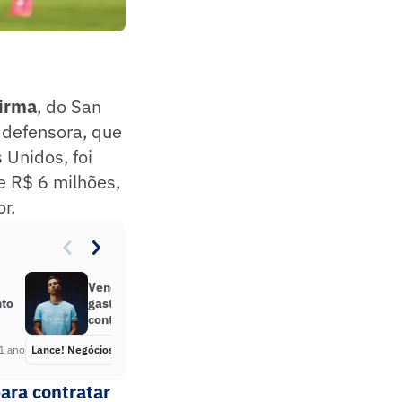
irma
, do San
 defensora, que
 Unidos, foi
e R$ 6 milhões,
r.
Venda de Vitor Reis supera valores
nto
gastos pelo Palmeiras em
contratações na janela
1 ano
Lance! Negócios
Há 1 ano
para contratar