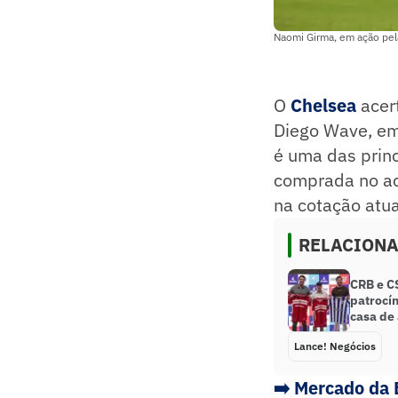
Naomi Girma, em ação pel
O
Chelsea
acer
Diego Wave, em 
é uma das princ
comprada no ac
na cotação atua
RELACION
CRB e C
patrocí
casa de
Lance! Negócios
➡️ Mercado da 