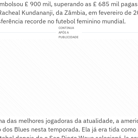
embolsou £ 900 mil, superando as £ 685 mil pagas
Racheal Kundananji, da Zâmbia, em fevereiro de 2
sferência recorde no futebol feminino mundial.
CONTINUA
APÓS A
PUBLICIDADE
a das melhores jogadoras da atualidade, a ameri
o dos Blues nesta temporada. Ela já era tida como
tebol depois de o San Diego Wave selecioná-la co