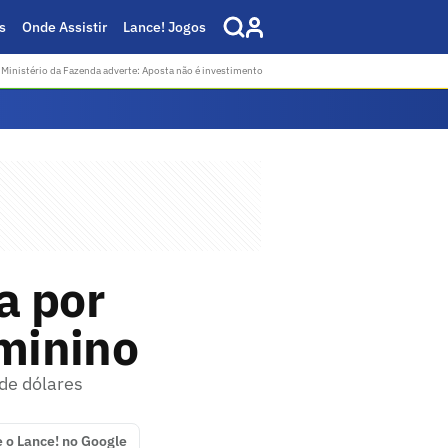
s
Onde Assistir
Lance! Jogos
Ministério da Fazenda adverte: Aposta não é investimento
a por
eminino
 de dólares
e o Lance! no Google