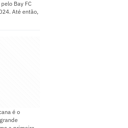
 pelo Bay FC
024. Até então,
cana é o
 grande
mo a primeira