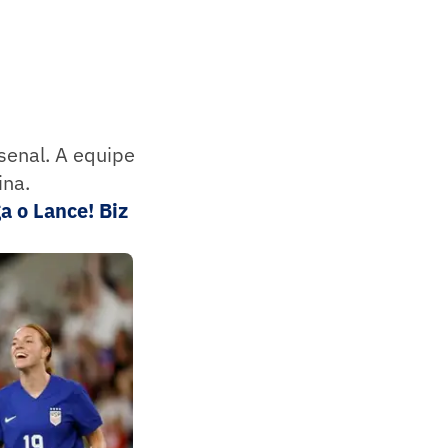
senal. A equipe
ina.
a o Lance! Biz