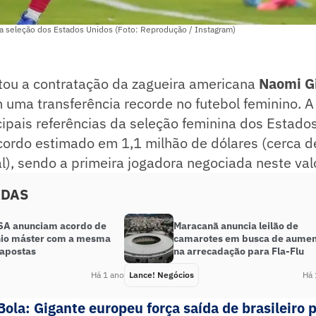
a seleção dos Estados Unidos (Foto: Reprodução / Instagram)
tou a contratação da zagueira americana
Naomi G
uma transferência recorde no futebol feminino. A
ipais referências da seleção feminina dos Estados
ordo estimado em 1,1 milhão de dólares (cerca d
l), sendo a primeira jogadora negociada neste valo
ADAS
SA anunciam acordo de
Maracanã anuncia leilão de
nio máster com a mesma
camarotes em busca de aume
 apostas
na arrecadação para Fla-Flu
Há 1 ano
Lance! Negócios
Há 
Bola: Gigante europeu força saída de brasileiro 