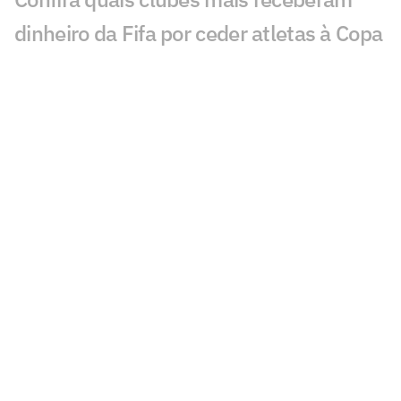
dinheiro da Fifa por ceder atletas à Copa
do Mundo
Ferran Torres, autor do gol decisivo na
final da Copa, dispara em interesse na
internet
Após polêmicas, Roland Garros decide
dividir parte da receita com os jogadores
Buscas sobre Copa do Mundo batem
recorde e Seleção Brasileira cresce;
entenda
Champions League terá jogos