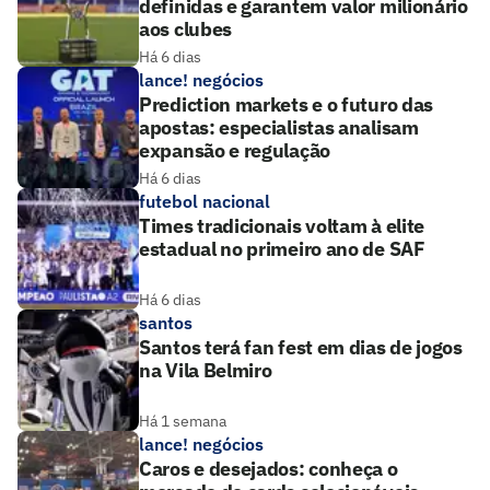
definidas e garantem valor milionário
aos clubes
Há 6 dias
lance! negócios
Prediction markets e o futuro das
apostas: especialistas analisam
expansão e regulação
Há 6 dias
futebol nacional
Times tradicionais voltam à elite
estadual no primeiro ano de SAF
Há 6 dias
santos
Santos terá fan fest em dias de jogos
na Vila Belmiro
Há 1 semana
lance! negócios
Caros e desejados: conheça o