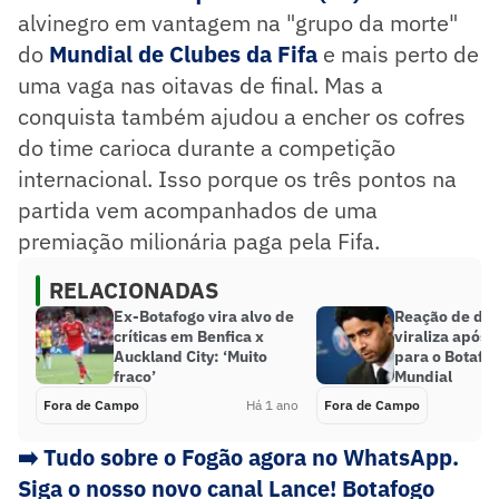
alvinegro em vantagem na "grupo da morte"
do
Mundial de Clubes da Fifa
e mais perto de
uma vaga nas oitavas de final. Mas a
conquista também ajudou a encher os cofres
do time carioca durante a competição
internacional. Isso porque os três pontos na
partida vem acompanhados de uma
premiação milionária paga pela Fifa.
RELACIONADAS
Ex-Botafogo vira alvo de
Reação de do
críticas em Benfica x
viraliza após 
Auckland City: ‘Muito
para o Botafo
fraco’
Mundial
Fora de Campo
Há 1 ano
Fora de Campo
➡️ Tudo sobre o Fogão agora no WhatsApp.
Siga o nosso novo canal Lance! Botafogo