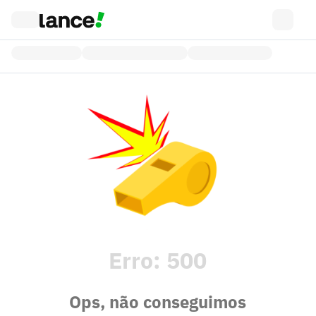
Erro:
500
Ops, não conseguimos