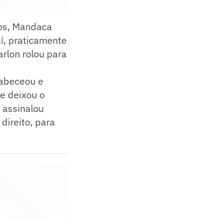
tos, Mandaca
aí, praticamente
rlon rolou para
cabeceou e
de deixou o
 assinalou
direito, para