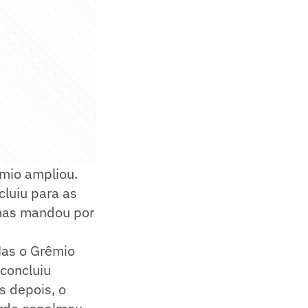
êmio ampliou.
cluiu para as
 mas mandou por
Mas o Grêmio
 concluiu
s depois, o