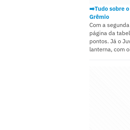
➡️Tudo sobre o
Grêmio
Com a segunda v
página da tabel
pontos. Já o J
lanterna, com oi