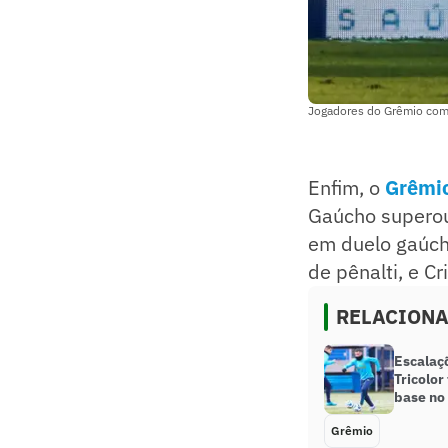
Jogadores do Grêmio come
Enfim, o
Grêmi
Gaúcho superou 
em duelo gaúcho
de pênalti, e C
RELACION
Escalaç
Tricolor
base no 
Grêmio