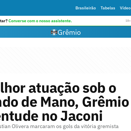
Brasileirão
Tabelas
Vídeo
tar?
Converse com o nosso assistente.
18+ 
Grêmio
lhor atuação sob o
do de Mano, Grêmio
entude no Jaconi
stian Olivera marcaram os gols da vitória gremista