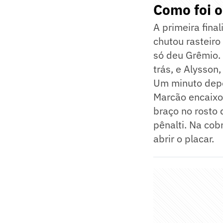
Como foi o
A primeira fina
chutou rasteiro 
só deu Grêmio. 
trás, e Alysson
Um minuto depo
Marcão encaixou
braço no rosto
pênalti. Na cob
abrir o placar.