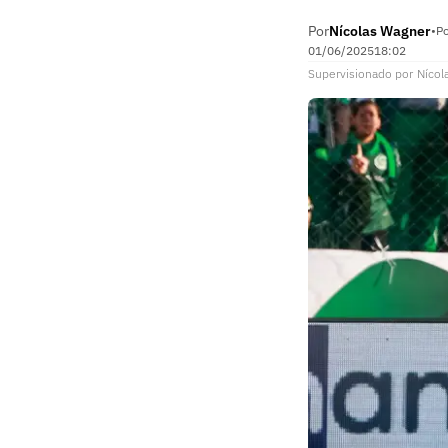
Por
Nícolas Wagner
•
Po
01/06/2025
18:02
Supervisionado
por
Nícol