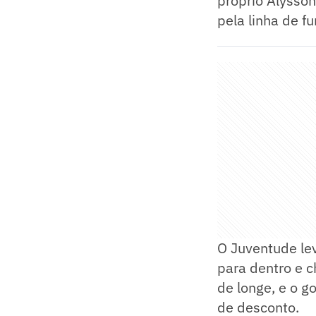
próprio Alysson
pela linha de f
O Juventude lev
para dentro e c
de longe, e o go
de desconto.