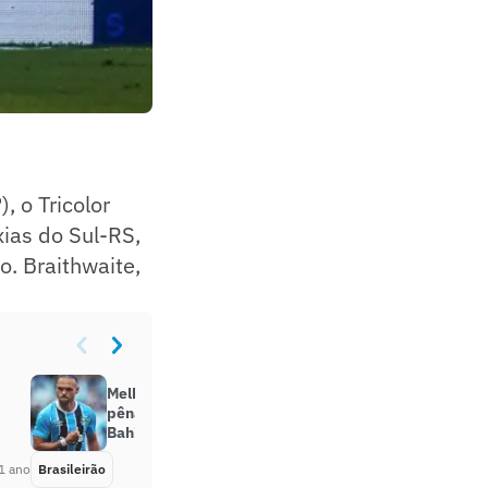
 o Tricolor
xias do Sul-RS,
. Braithwaite,
Melhores momentos: Com gol em
pênalti polêmico, Grêmio vence o
Bahia e sai do Z-4
1 ano
Brasileirão
Há 1 ano