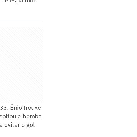
verde espalmou
33. Ênio trouxe
a soltou a bomba
a evitar o gol