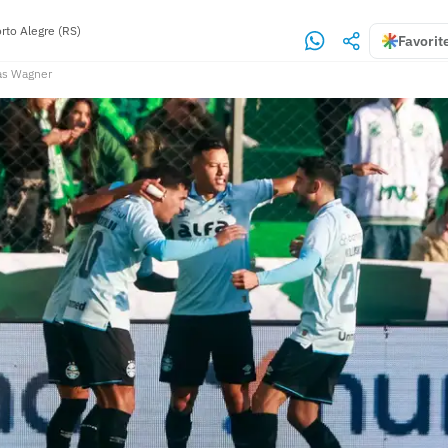
rto Alegre (RS)
Favorit
as Wagner