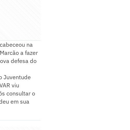
 cabeceou na
Marcão a fazer
nova defesa do
 o Juventude
 VAR viu
s consultar o
edeu em sua