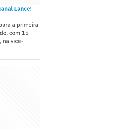
canal Lance!
para a primeira
ado, com 15
 na vice-