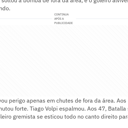
 soltou a bomba de fora da área, e o goleiro alvi
undo.
CONTINUA
APÓS A
PUBLICIDADE
ou perigo apenas em chutes de fora da área. Aos 
hutou forte. Tiago Volpi espalmou. Aos 47, Batall
leiro gremista se esticou todo no canto direito par