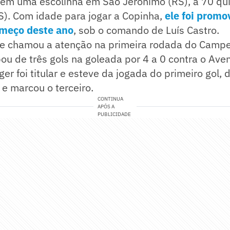
 em uma escolinha em São Jerônimo (RS), a 70 qu
S). Com idade para jogar a Copinha,
ele foi promo
omeço deste ano
, sob o comando de Luís Castro.
e chamou a atenção na primeira rodada do Camp
ou de três gols na goleada por 4 a 0 contra o Aven
ger foi titular e esteve da jogada do primeiro gol, 
e marcou o terceiro.
CONTINUA
APÓS A
PUBLICIDADE