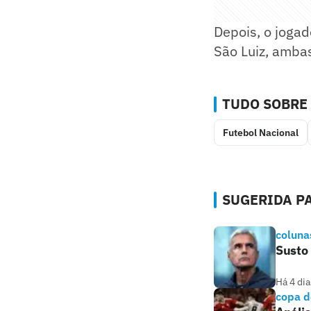
Depois, o joga
São Luiz, ambas
TUDO SOBRE
Futebol Nacional
SUGERIDA PA
coluna
Susto
Há 4 dia
copa d