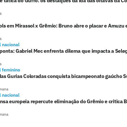
e tática do Guffo: os destaques da ida das oitavas da Co
s
ols em Mirassol x Grêmio: Bruno abre o placar e Amuzu
s
l nacional
ponta: Gabriel Mec enfrenta dilema que impacta a Sele
s
l feminino
das Gurias Coloradas conquista bicampeonato gaúcho S
mana
l nacional
sa europeia repercute eliminação do Grêmio e critica 
mana