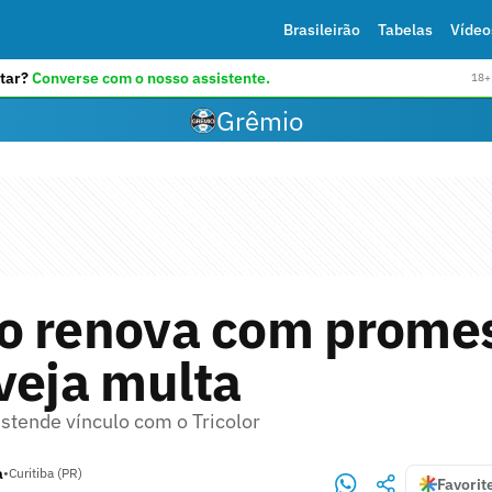
Brasileirão
Tabelas
Vídeo
tar?
Converse com o nosso assistente.
18+ 
Grêmio
o renova com prome
veja multa
stende vínculo com o Tricolor
a
•
Curitiba (PR)
Favorit