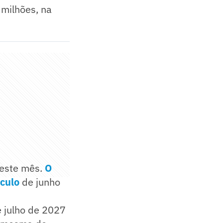
 milhões, na
neste mês.
O
nculo
de junho
e julho de 2027