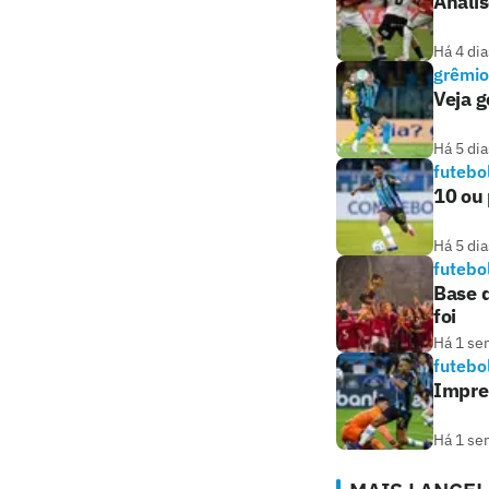
Anális
Há 4 dia
grêmio
Veja g
Há 5 dia
futebo
10 ou 
Há 5 dia
futebo
Base 
foi
Há 1 se
futebo
Impren
Há 1 se