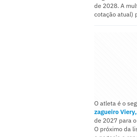
de 2028. A mult
cotação atual) p
O atleta é o se
zagueiro Viery
de 2027 para o
O próximo da li