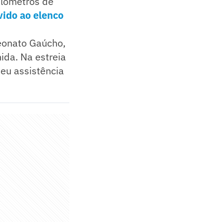
ilômetros de
vido ao elenco
eonato Gaúcho,
ida. Na estreia
deu assistência