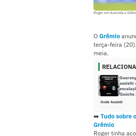
Roger em Avenida x Grêmi
O
Grêmio
anunc
terça-feira (20
meia.
RELACION
Guarany
assistir
escalaç
Gaúcho 
Onde Assistir
➡️
Tudo sobre o
Grêmio
Roger tinha aco