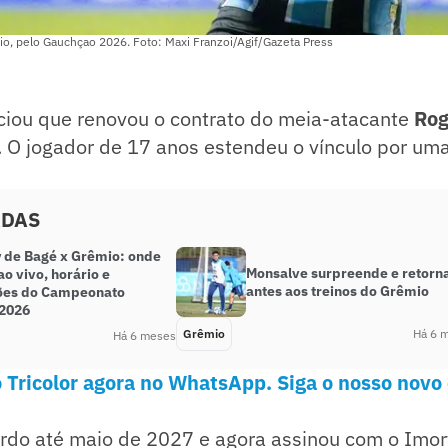
o, pelo Gauchçao 2026. Foto: Maxi Franzoi/Agif/Gazeta Press
iou que renovou o contrato do meia-atacante
Rog
). O jogador de 17 anos estendeu o vínculo por u
ADAS
 de Bagé x Grêmio: onde
Monsalve surpreende e retorn
 ao vivo, horário e
antes aos treinos do Grêmio
ões do Campeonato
2026
Grêmio
Há 6 
Há 6 meses
 Tricolor agora no WhatsApp. Siga o nosso novo
rdo até maio de 2027 e agora assinou com o Imorta