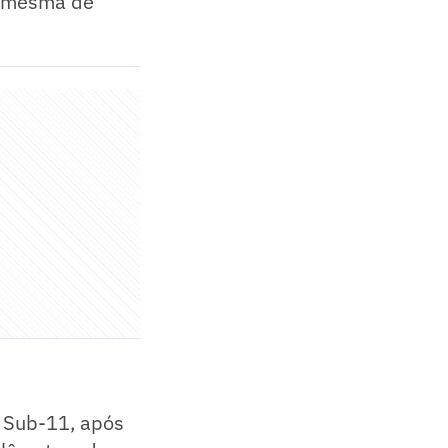
 a mesma de
o Sub-11, após