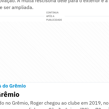
ovação. A multa rescisória dele para o exterior é
e ser ampliada.
CONTINUA
APÓS A
PUBLICIDADE
s do Grêmio
Grêmio
ado no Grêmio, Roger chegou ao clube em 2019, n