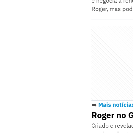
e negocia a ren
Roger, mas pod
➡️
Mais notícia
Roger no 
Criado e revel