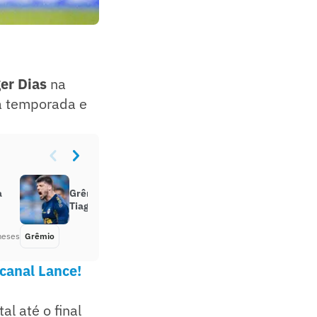
er Dias
na
ma temporada e
a
Grêmio rescinde contratos de
Tiago Volpi e mais dois
meses
Grêmio
Há 6 meses
 canal Lance!
l até o final