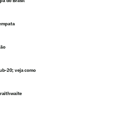
pa do Brasil
 empata
ção
ub-20; veja como
Braithwaite