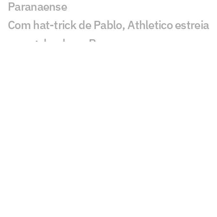
Paranaense
Com hat-trick de Pablo, Athletico estreia
com goleada no Paranaense
Enzo, filho de Falcão, é anunciado como
reforço do Londrina
Athos Daniel Jr. homenageia jogador
contundido do Coritiba Crocodiles no
triunfo contra o HP Paraná
Presidente do Athletico, Petraglia é
internado com dores abdominais e é
transferido para São Paulo
Alan Ruschel coloca fim a jejum de gols