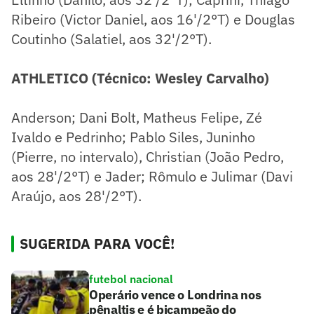
Ribeiro (Victor Daniel, aos 16'/2°T) e Douglas
Coutinho (Salatiel, aos 32'/2°T).
ATHLETICO (Técnico: Wesley Carvalho)
Anderson; Dani Bolt, Matheus Felipe, Zé
Ivaldo e Pedrinho; Pablo Siles, Juninho
(Pierre, no intervalo), Christian (João Pedro,
aos 28'/2°T) e Jader; Rômulo e Julimar (Davi
Araújo, aos 28'/2°T).
SUGERIDA PARA VOCÊ!
futebol nacional
Operário vence o Londrina nos
pênaltis e é bicampeão do