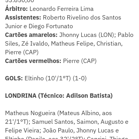
Árbitro:
Leonardo Ferreira Lima
Assistentes:
Roberto Rivelino dos Santos
Junior e Diego Fortunato
Cartões amarelos:
Jhonny Lucas (LON);
Pablo
Siles, Zé Ivaldo, Matheus Felipe, Christian,
Pierre (CAP)
Cartões vermelhos:
Pierre (CAP)
GOLS:
Eltinho (10'/1°T) (1-0)
LONDRINA (Técnico: Adilson Batista)
Matheus Nogueira (Mateus Albino, aos
21'/1°T); Samuel Santos, Saimon, Augusto e
Felipe Vieira; João Paulo, Jhonny Lucas e
Eltinho (Danilo, aos 32'/2°T); Caprini, Thiago