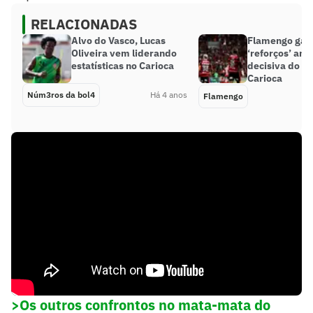
RELACIONADAS
Alvo do Vasco, Lucas
Flamengo gan
Oliveira vem liderando
‘reforços’ ant
estatísticas no Carioca
decisiva do 
Carioca
Núm3ros da bol4
Há 4 anos
Flamengo
>Os outros confrontos no mata-mata do