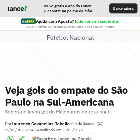
Baixe grátis o app do Lance!
Baixe agora
O esporte na palma da mão.
Ajuda com Aposta?
Fale com o assistente.
18+ Ministério da Fazenda adverte: Aposta não é investimento
Futebol Nacional
Veja gols do empate do São
Paulo na Sul-Americana
Soberano levou gol do Millonarios na reta final
Por
Lourenço Cavanellas Rebello
•
Rio de Janeiro (RJ)
19/05/2026
21:46
•
Atualizado em
20/05/2026
Favorite o Lance! no Google