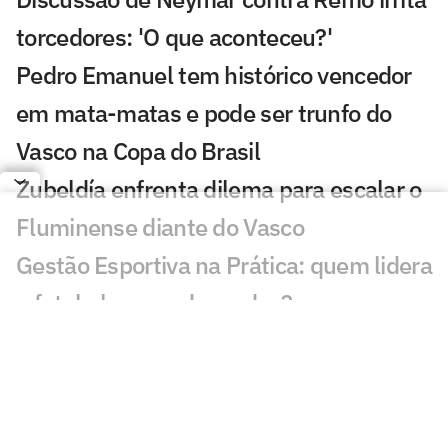
torcedores: 'O que aconteceu?'
Pedro Emanuel tem histórico vencedor
em mata-matas e pode ser trunfo do
Vasco na Copa do Brasil
Zubeldía enfrenta dilema para escalar o
Fluminense diante do Vasco
Gestão Esportiva na Prática: quem lidera
o futebol na era das redes?
Como Iago pode se encaixar no
esquema de Dorival no São Paulo?
Cruzeiro tem problemas com bolas