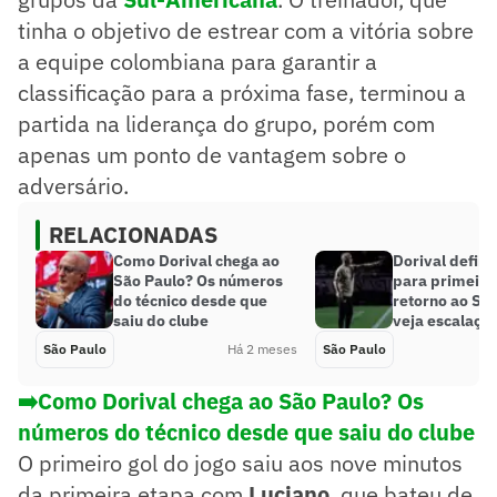
tinha o objetivo de estrear com a vitória sobre
a equipe colombiana para garantir a
classificação para a próxima fase, terminou a
partida na liderança do grupo, porém com
apenas um ponto de vantagem sobre o
adversário.
RELACIONADAS
Como Dorival chega ao
Dorival defin
São Paulo? Os números
para primeiro
do técnico desde que
retorno ao São
saiu do clube
veja escalaçã
São Paulo
Há 2 meses
São Paulo
➡️Como Dorival chega ao São Paulo? Os
números do técnico desde que saiu do clube
O primeiro gol do jogo saiu aos nove minutos
da primeira etapa com
Luciano
, que bateu de