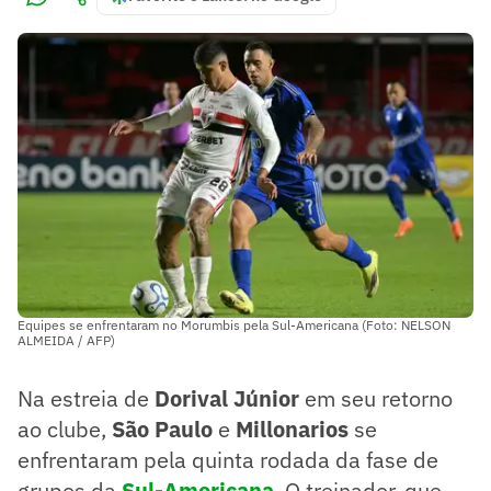
Equipes se enfrentaram no Morumbis pela Sul-Americana (Foto: NELSON
ALMEIDA / AFP)
Na estreia de
Dorival Júnior
em seu retorno
ao clube,
São Paulo
e
Millonarios
se
enfrentaram pela quinta rodada da fase de
grupos da
Sul-Americana
. O treinador, que