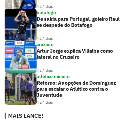
Há 4 dias
botafogo
De saída para Portugal, goleiro Raul
se despede do Botafogo
Há 4 dias
cruzeiro
Artur Jorge explica Villalba como
lateral no Cruzeiro
Há 4 dias
atlético mineiro
Retorno: As opções de Domínguez
para escalar o Atlético contra o
Juventude
Há 4 dias
MAIS LANCE!