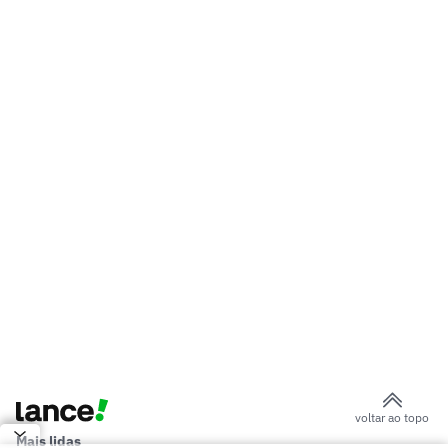
São Paulo: Lucas Moura inicia trabalhos
no gramado
Caboclo, ex-CBF, quer disputar
presidência do São Paulo
Cruzeiro anuncia contratação do
atacante Lucho Rodríguez
Neymar dispara contra Casagrande:
'Respirou o ar errado'
Brenner ganha pontos com Pedro
Emanuel e larga na frente por vaga de
titular no Vasco
Thiago Borbas é apresentado no Atlético