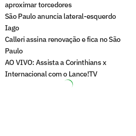
aproximar torcedores
São Paulo anuncia lateral-esquerdo
Iago
Calleri assina renovação e fica no São
Paulo
AO VIVO: Assista a Corinthians x
Internacional com o Lance!TV
Morre Geraldão, ex-atacante bicampeão
paulista pelo Corinthians, aos 77 anos
Convocado para a Seleção, Miguel
Abrenhosa vive ascensão meteórica no
Vasco sub-17