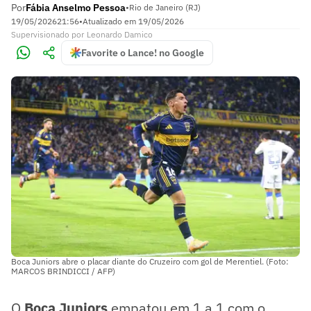
Por
Fábia Anselmo Pessoa
•
Rio de Janeiro (RJ)
19/05/2026
21:56
•
Atualizado em
19/05/2026
Supervisionado
por
Leonardo Damico
Favorite o Lance! no Google
Boca Juniors abre o placar diante do Cruzeiro com gol de Merentiel. (Foto:
MARCOS BRINDICCI / AFP)
O
Boca Juniors
empatou em 1 a 1 com o