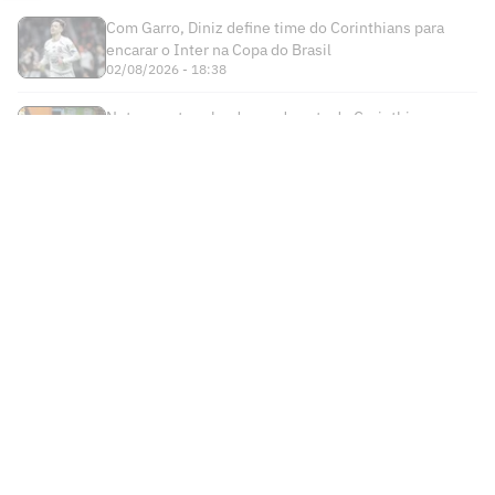
e explica suas principais características
Mauro Cezar é sincero sobre Luiz
Henrique no Flamengo: 'Não tem'
Cruzeiro x Flamengo: informações sobre
venda de ingressos para o jogo
Defesa de Nicolas, do São Paulo, divulga
nova nota sobre acidente
Felipe Melo detona Fluminense e
Zubeldía após eliminação: 'Ele é cego?'
Entenda como o São Paulo se livrou do
transfer ban