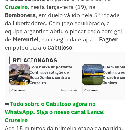
Cruzeiro
, nesta terça-feira (19), na
Bombonera
, em duelo válido pela 5ª rodada
da Libertadores. Com jogo equilibrado, a
equipe argentina abriu o placar cedo com gol
de
Merentiel
, e na segunda etapa o
Fagner
empatou para o
Cabuloso
.
RELACIONADAS
Com baixa importante!
Quem substitu
Confira escalação do
Confira a esca
Boca Juniors contra o
Cruzeiro contr
Cruzeiro
Juniors
Cruzeiro
Há 2 meses
Cruzeiro
➡️
Tudo sobre o Cabuloso agora no
WhatsApp. Siga o nosso canal Lance!
Cruzeiro
Aos 15 minutos da primeira etapa da partida,