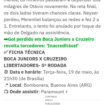
milagres de Otávio novamente. Na reta final,
os dois lados tiveram chances claras. Neyser
perdeu, Merentiel balançou as redes e fez 2 a
1. Entretanto, o tento foi anulado por toque de
mão de Delgado na assistência.
➡️Gol perdido em Boca Juniors x Cruzeiro
revolta torcedores: 'Inacreditável'
✅ FICHA TÉCNICA
BOCA JUNIORS X CRUZEIRO
LIBERTADORES- 5ª RODADA
📆
Data e horário
: Terça-feira, 19 de maio, às
21h30 (de Brasília)
📍
Local
: Bombonera, Buenos Aires (ARG)
📺
Onde assistir
: Paramount +
CONTINUA
APÓS A
PUBLICIDADE