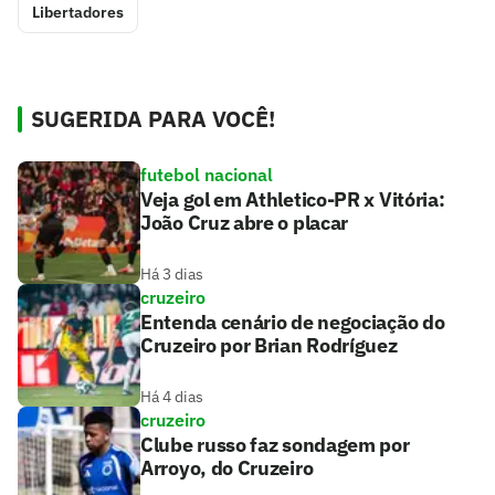
Libertadores
SUGERIDA PARA VOCÊ!
futebol nacional
Veja gol em Athletico-PR x Vitória:
João Cruz abre o placar
Há 3 dias
cruzeiro
Entenda cenário de negociação do
Cruzeiro por Brian Rodríguez
Há 4 dias
cruzeiro
Clube russo faz sondagem por
Arroyo, do Cruzeiro