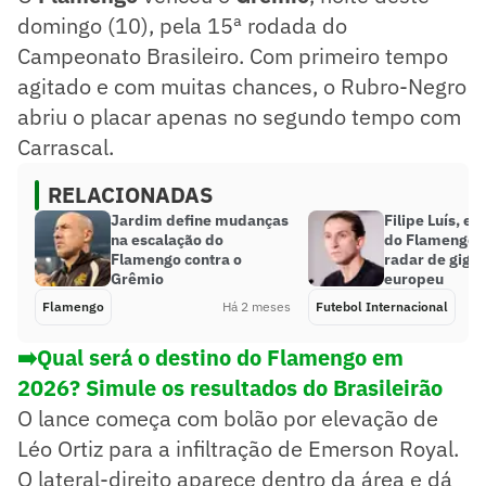
domingo (10), pela 15ª rodada do
Campeonato Brasileiro. Com primeiro tempo
agitado e com muitas chances, o Rubro-Negro
abriu o placar apenas no segundo tempo com
Carrascal.
RELACIONADAS
Jardim define mudanças
Filipe Luís, e
na escalação do
do Flamengo, 
Flamengo contra o
radar de giga
Grêmio
europeu
Flamengo
Há 2 meses
Futebol Internacional
➡️Qual será o destino do Flamengo em
2026? Simule os resultados do Brasileirão
O lance começa com bolão por elevação de
Léo Ortiz para a infiltração de Emerson Royal.
O lateral-direito aparece dentro da área e dá