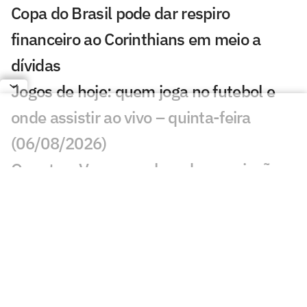
Copa do Brasil pode dar respiro
financeiro ao Corinthians em meio a
dívidas
Jogos de hoje: quem joga no futebol e
onde assistir ao vivo – quinta-feira
(06/08/2026)
Quanto o Vasco recebeu de premiação
com a classificação na Copa do Brasil?
Primeiro jogador venezuelano a atuar no
Brasil
Jair valoriza vitória do Vasco sobre o
Fluminense: 'Muito bom ganhar deles'