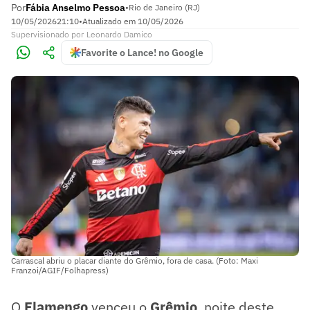
Por
Fábia Anselmo Pessoa
•
Rio de Janeiro (RJ)
10/05/2026
21:10
•
Atualizado em
10/05/2026
Supervisionado
por
Leonardo Damico
Favorite o Lance! no Google
Carrascal abriu o placar diante do Grêmio, fora de casa. (Foto: Maxi
Franzoi/AGIF/Folhapress)
O
Flamengo
venceu o
Grêmio
, noite deste