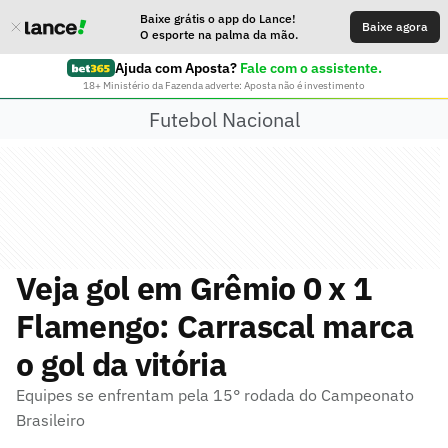
Baixe grátis o app do Lance!
Baixe agora
O esporte na palma da mão.
Ajuda com Aposta?
Fale com o assistente.
18+ Ministério da Fazenda adverte: Aposta não é investimento
Futebol Nacional
Veja gol em Grêmio 0 x 1
Flamengo: Carrascal marca
o gol da vitória
Equipes se enfrentam pela 15° rodada do Campeonato
Brasileiro