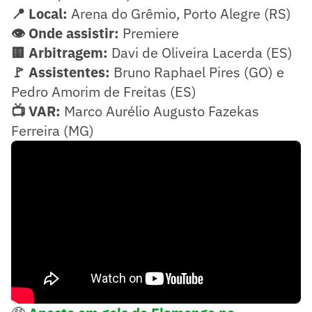
📍 Local:
Arena do Grêmio, Porto Alegre (RS)
👁️ Onde assistir:
Premiere
🟨 Arbitragem:
Davi de Oliveira Lacerda (ES)
🚩 Assistentes:
Bruno Raphael Pires (GO) e
Pedro Amorim de Freitas (ES)
📺 VAR:
Marco Aurélio Augusto Fazekas
Ferreira (MG)