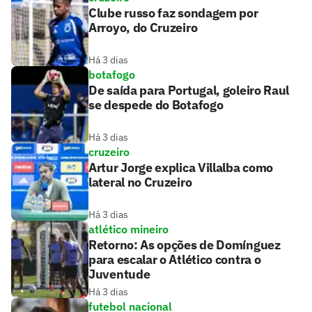
Clube russo faz sondagem por
Arroyo, do Cruzeiro
Há 3 dias
botafogo
De saída para Portugal, goleiro Raul
se despede do Botafogo
Há 3 dias
cruzeiro
Artur Jorge explica Villalba como
lateral no Cruzeiro
Há 3 dias
atlético mineiro
Retorno: As opções de Domínguez
para escalar o Atlético contra o
Juventude
Há 3 dias
futebol nacional