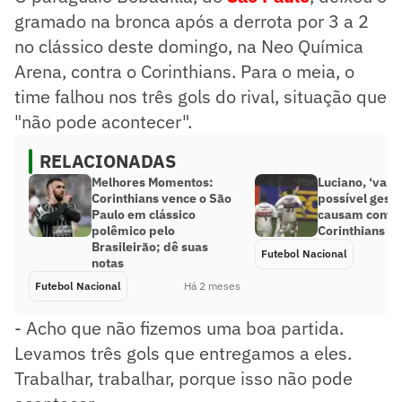
gramado na bronca após a derrota por 3 a 2
no clássico deste domingo, na Neo Química
Arena, contra o Corinthians. Para o meia, o
time falhou nos três gols do rival, situação que
"não pode acontecer".
RELACIONADAS
Melhores Momentos:
Luciano, ‘vape
Corinthians vence o São
possível gest
Paulo em clássico
causam confu
polêmico pelo
Corinthians e 
Brasileirão; dê suas
Futebol Nacional
notas
Futebol Nacional
Há 2 meses
- Acho que não fizemos uma boa partida.
Levamos três gols que entregamos a eles.
Trabalhar, trabalhar, porque isso não pode