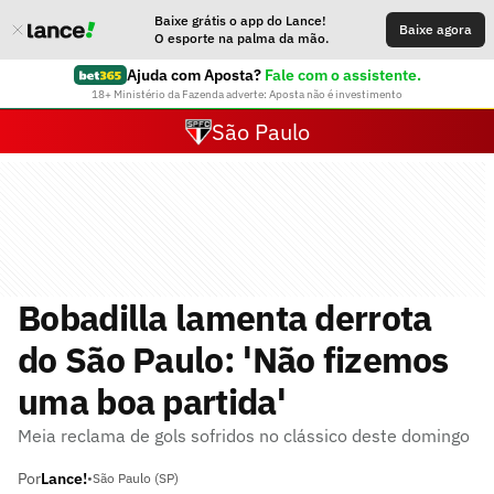
Baixe grátis o app do Lance!
Baixe agora
O esporte na palma da mão.
Ajuda com Aposta?
Fale com o assistente.
18+ Ministério da Fazenda adverte: Aposta não é investimento
São Paulo
Bobadilla lamenta derrota
do São Paulo: 'Não fizemos
uma boa partida'
Meia reclama de gols sofridos no clássico deste domingo
Por
Lance!
•
São Paulo (SP)