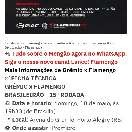
Escalação do Flamengo para enfrentar o Grêmio pelo Brasileirão (Foto:
Divulgação / Flamengo)
📲
Tudo sobre o Mengão agora no WhatsApp.
Siga o nosso novo canal Lance! Flamengo
Mais informações de Grêmio x Flamengo
✅ FICHA TÉCNICA
GRÊMIO x FLAMENGO
BRASILEIRÃO - 15ª RODADA
📆
Data e horário
: domingo, 10 de maio, às
19h30 (de Brasília)
📍
Local
: Arena do Grêmio, Porto Alegre (RS)
👁️
Onde assistir
: Premiere