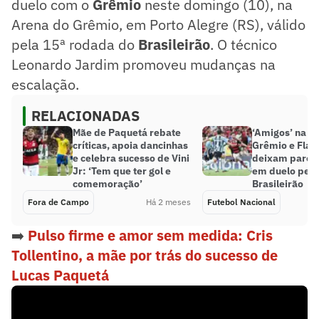
duelo com o
Grêmio
neste domingo (10), na
Arena do Grêmio, em Porto Alegre (RS), válido
pela 15ª rodada do
Brasileirão
. O técnico
Leonardo Jardim promoveu mudanças na
escalação.
RELACIONADAS
Mãe de Paquetá rebate
‘Amigos’ na Li
críticas, apoia dancinhas
Grêmio e Fla
e celebra sucesso de Vini
deixam parcer
Jr: ‘Tem que ter gol e
em duelo pelo
comemoração’
Brasileirão
Fora de Campo
Há 2 meses
Futebol Nacional
➡️
Pulso firme e amor sem medida: Cris
Tollentino, a mãe por trás do sucesso de
Lucas Paquetá