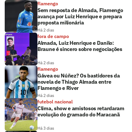
flamengo
Sem resposta de Almada, Flamengo
avança por Luiz Henrique e prepara
proposta milionária
Há 2 dias
fora de campo
Almada, Luiz Henrique e Danilo:
Braune é sincero sobre negociações
Há 2 dias
flamengo
Gávea ou Núñez? Os bastidores da
novela de Thiago Almada entre
Flamengo e River
Há 2 dias
futebol nacional
Clima, show e amistosos retardaram
evolução do gramado do Maracanã
Há 3 dias