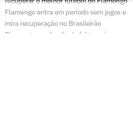
recuperar o melhor futebol do Flamengo
Flamengo entra em período sem jogos e
mira recuperação no Brasileirão
Flamengo recebe dia de folga após
empate com o Internacional; veja a
programação
Chances de título do Palmeiras
disparam em relação ao Flamengo no
Brasileirão
Declaração de Jardim irrita torcedores
do Flamengo: 'Agora acabou'
Palmeiras aproveita brecha do