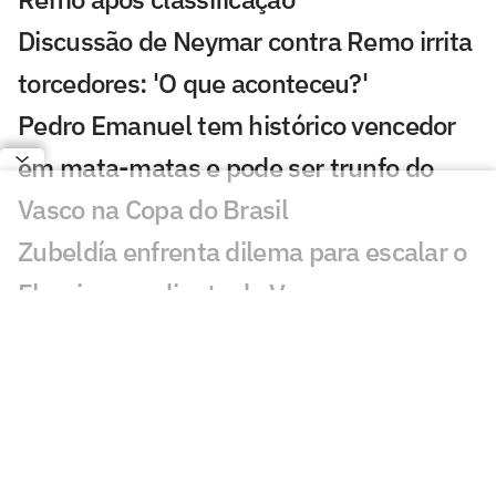
Discussão de Neymar contra Remo irrita
torcedores: 'O que aconteceu?'
Pedro Emanuel tem histórico vencedor
em mata-matas e pode ser trunfo do
Vasco na Copa do Brasil
Zubeldía enfrenta dilema para escalar o
Fluminense diante do Vasco
Gestão Esportiva na Prática: quem lidera
o futebol na era das redes?
Como Iago pode se encaixar no
esquema de Dorival no São Paulo?