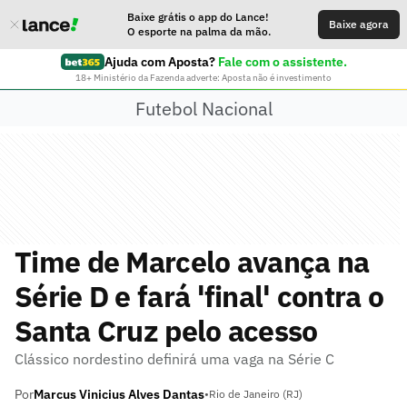
Baixe grátis o app do Lance!
Baixe agora
O esporte na palma da mão.
Ajuda com Aposta?
Fale com o assistente.
18+ Ministério da Fazenda adverte: Aposta não é investimento
Futebol Nacional
Time de Marcelo avança na
Série D e fará 'final' contra o
Santa Cruz pelo acesso
Clássico nordestino definirá uma vaga na Série C
Por
Marcus Vinicius Alves Dantas
•
Rio de Janeiro (RJ)