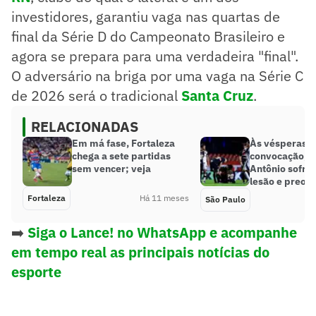
investidores, garantiu vaga nas quartas de
final da Série D do Campeonato Brasileiro e
agora se prepara para uma verdadeira "final".
O adversário na briga por uma vaga na Série C
de 2026 será o tradicional
Santa Cruz
.
RELACIONADAS
Em má fase, Fortaleza
Às vésperas d
chega a sete partidas
convocação, 
sem vencer; veja
Antônio sofre 
lesão e preoc
Fortaleza
Há 11 meses
São Paulo
➡️
Siga o Lance! no WhatsApp e acompanhe
em tempo real as principais notícias do
esporte