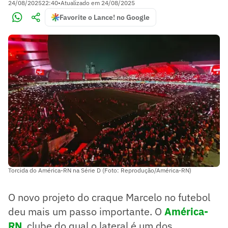
24/08/2025
22:40
•
Atualizado em
24/08/2025
Favorite o Lance! no Google
Torcida do América-RN na Série D (Foto: Reprodução/América-RN)
O novo projeto do craque Marcelo no futebol
deu mais um passo importante. O
América-
RN
, clube do qual o lateral é um dos