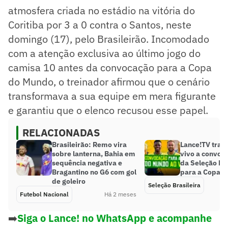
atmosfera criada no estádio na vitória do
Coritiba por 3 a 0 contra o Santos, neste
domingo (17), pelo Brasileirão. Incomodado
com a atenção exclusiva ao último jogo do
camisa 10 antes da convocação para a Copa
do Mundo, o treinador afirmou que o cenário
transformava a sua equipe em mera figurante
e garantiu que o elenco recusou esse papel.
RELACIONADAS
Brasileirão: Remo vira
Lance!TV tran
sobre lanterna, Bahia em
vivo a convoca
sequência negativa e
da Seleção Bra
Bragantino no G6 com gol
para a Copa 
de goleiro
Seleção Brasileira
Futebol Nacional
Há 2 meses
➡️
Siga o Lance! no WhatsApp e acompanhe