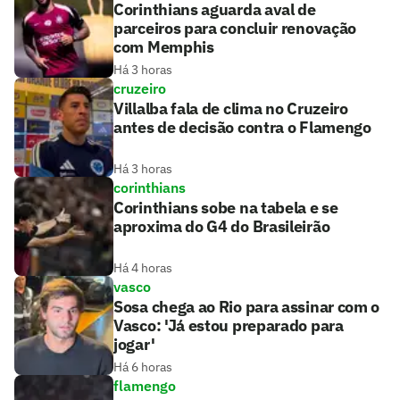
Corinthians aguarda aval de
parceiros para concluir renovação
com Memphis
Há 3 horas
cruzeiro
Villalba fala de clima no Cruzeiro
antes de decisão contra o Flamengo
Há 3 horas
corinthians
Corinthians sobe na tabela e se
aproxima do G4 do Brasileirão
Há 4 horas
vasco
Sosa chega ao Rio para assinar com o
Vasco: 'Já estou preparado para
jogar'
Há 6 horas
flamengo