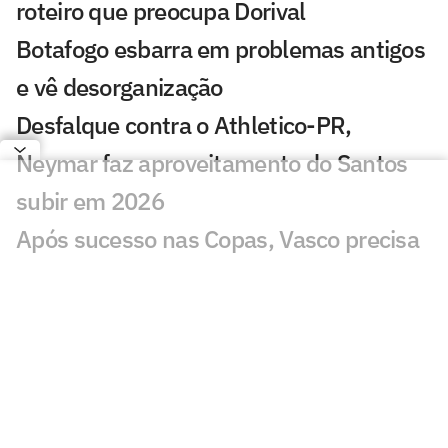
roteiro que preocupa Dorival
Botafogo esbarra em problemas antigos
e vê desorganização
Desfalque contra o Athletico-PR,
Neymar faz aproveitamento do Santos
subir em 2026
Após sucesso nas Copas, Vasco precisa
quebrar tabu contra o Bahia para reagir
no Brasileiro
Executivo da Fatal Fans rebate críticas à
parceria com o Corinthians: 'Falso
moralismo'