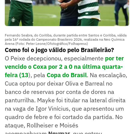
Fernando Seabra, do Coritiba, durante partida entre Santos e Coritiba, válida
pela 16ª rodada do Campeonato Brasileiro 2026, realizada na Neo Química
Arena (Foto: Peter Leone/Ofotográfico/Folhapress)
Como foi o jogo válido pelo Brasileirão?
O Peixe decepcionou, especialmente
por ter
vencido o Coxa por 2 a 0 na última quarta-
feira (13
), pela
Copa do Brasil
. Na escalação,
Cuca optou por deixar Oliva e Barreal no
banco de reservas por conta de dores na
panturrilha. Mayke foi titular na lateral direita
na vaga de Igor Vinícius, que apresentou um
quadro de febre e foi cortado da partida. No
ataque, Rollheiser e Moisés
acompanharam
Neymar
, que entrou