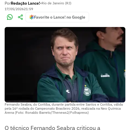
Por
Redação Lance!
•
Rio de Janeiro (RJ)
17/05/2026
21:59
Favorite o Lance! no Google
Fernando Seabra, do Coritiba, durante partida entre Santos e Coritiba, válida
pela 16ª rodada do Campeonato Brasileiro 2026, realizada na Neo Química
Arena (Foto: Ronaldo Barreto/Thenews2/Folhapress)
O técnico Fernando Seabra criticou a