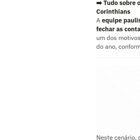
➡️ Tudo sobre 
Corinthians
A
equipe pauli
fechar as cont
um dos motivos,
do ano, conform
Neste cenário, 