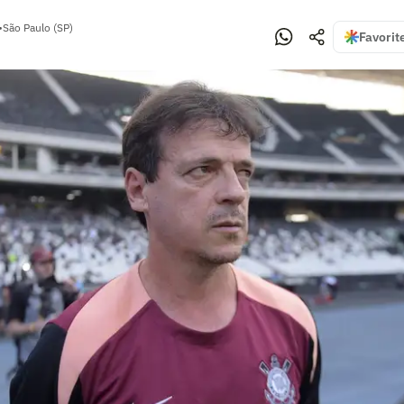
•
São Paulo (SP)
Favorit