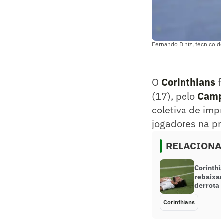
Fernando Diniz, técnico 
O
Corinthians
f
(17), pelo
Camp
coletiva de imp
jogadores na pr
RELACION
Corinthi
rebaixa
derrota
Corinthians