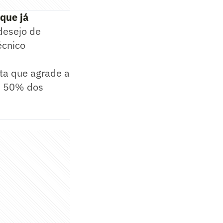
 que já
desejo de
écnico
ta que agrade a
as 50% dos