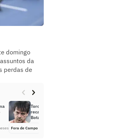
ste domingo
 assuntos da
is perdas de
ama
Torcida do Corinthians manda
o
recado a Diniz por derrota para o
Botafogo
meses
Fora de Campo
Há 2 meses