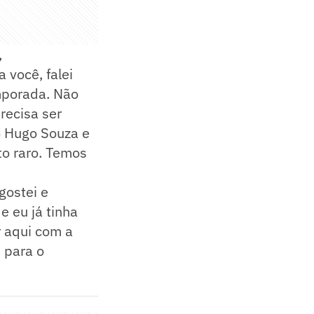
,
 você, falei
mporada. Não
recisa ser
o Hugo Souza e
to raro. Temos
gostei e
e eu já tinha
r aqui com a
 para o