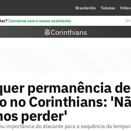
Brasileirão
Tabelas
Vídeo
tar?
Converse com o nosso assistente.
18+ 
Corinthians
quer permanência de
o no Corinthians: 'N
os perder'
ou importância do atacante para a sequência da tempo