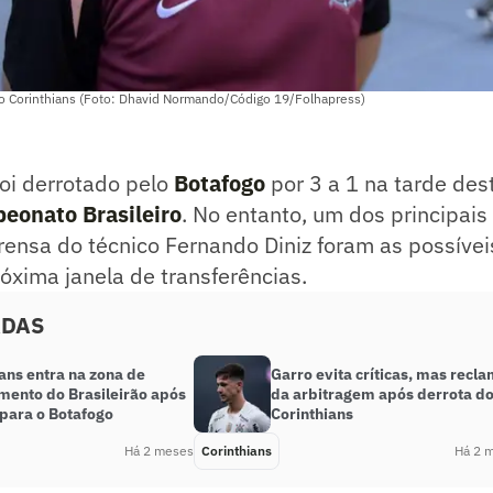
do Corinthians (Foto: Dhavid Normando/Código 19/Folhapress)
oi derrotado pelo
Botafogo
por 3 a 1 na tarde de
eonato Brasileiro
. No entanto, um dos principais
rensa do técnico Fernando Diniz foram as possíve
óxima janela de transferências.
ADAS
ans entra na zona de
Garro evita críticas, mas recl
mento do Brasileirão após
da arbitragem após derrota d
 para o Botafogo
Corinthians
Há 2 meses
Corinthians
Há 2 