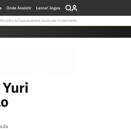
s
Onde Assistir
Lance! Jogos
Ministério da Fazenda adverte: Aposta não é investimento
 Yuri
ão
rada