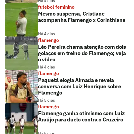
Há 4 dias
futebol feminino
Mesmo suspensa, Cristiane
acompanha Flamengo x Corinthians
Há 4 dias
flamengo
Léo Pereira chama atenção com dois
golaços em treino do Flamengo; veja
o vídeo
Há 4 dias
flamengo
Paquetá elogia Almada e revela
conversa com Luiz Henrique sobre
Flamengo
Há 5 dias
flamengo
Flamengo ganha otimismo com Luiz
Araújo para duelo contra o Cruzeiro
Há 5 dias