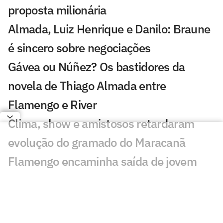
proposta milionária
Almada, Luiz Henrique e Danilo: Braune
é sincero sobre negociações
Gávea ou Núñez? Os bastidores da
novela de Thiago Almada entre
Flamengo e River
Clima, show e amistosos retardaram
evolução do gramado do Maracanã
Flamengo encaminha saída de jovem
para Portugal e avalia futuro de outro
jogador da base
Diego avalia possível chegada de