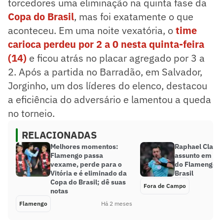
torcedores uma eliminação na quinta fase da
Copa do Brasil
, mas foi exatamente o que
aconteceu. Em uma noite vexatória, o
time
carioca perdeu por 2 a 0 nesta quinta-feira
(14)
e ficou atrás no placar agregado por 3 a
2. Após a partida no Barradão, em Salvador,
Jorginho, um dos líderes do elenco, destacou
a eficiência do adversário e lamentou a queda
no torneio.
RELACIONADAS
Melhores momentos:
Raphael Claus
Flamengo passa
assunto em el
vexame, perde para o
do Flamengo 
Vitória e é eliminado da
Brasil
Copa do Brasil; dê suas
Fora de Campo
notas
Flamengo
Há 2 meses