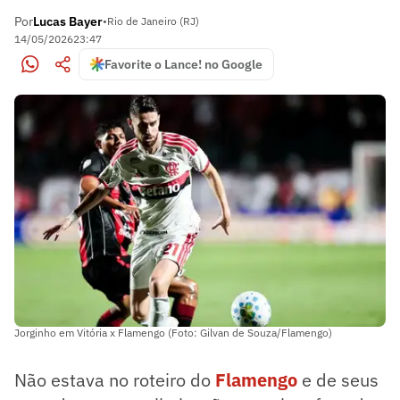
Por
Lucas Bayer
•
Rio de Janeiro (RJ)
14/05/2026
23:47
Favorite o Lance! no Google
Jorginho em Vitória x Flamengo (Foto: Gilvan de Souza/Flamengo)
Não estava no roteiro do
Flamengo
e de seus