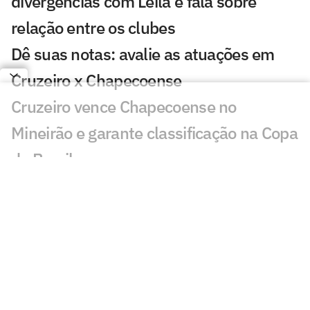
divergências com Leila e fala sobre
relação entre os clubes
Dê suas notas: avalie as atuações em
Cruzeiro x Chapecoense
Cruzeiro vence Chapecoense no
Mineirão e garante classificação na Copa
do Brasil
Justiça rejeita pedido do Flamengo e
mantém Taça das Bolinhas com o São
Paulo
Daronco relata ofensas e intimidação em
súmula de Remo x Santos: 'Ladrão'