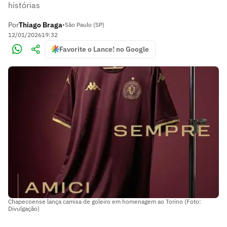
histórias
Por
Thiago Braga
•
São Paulo (SP)
12/01/2026
19:32
Favorite o Lance! no Google
Chapecoense lança camisa de goleiro em homenagem ao Torino (Foto:
Divulgação)