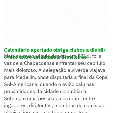
Calendário apertado obriga clubes a dividir
Mais de meio século depois, em 2016, foi a
o foco entre estaduais e Brasileirão
vez de a Chapecoense enfrentar seu capítulo
mais doloroso. A delegação alviverde viajava
para Medellín, onde disputaria a final da Copa
Sul-Americana, quando o avião caiu nas
proximidades da cidade colombiana.
Setenta e uma pessoas morreram, entre
jogadores, dirigentes, membros da comissão
técnica, jornalistas e tripulantes. Seis