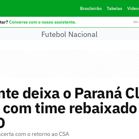
Brasileirão
Tabelas
Vídeo
tar?
Converse com o nosso assistente.
18+ 
Futebol Nacional
nte deixa o Paraná C
 com time rebaixado
D
 acerta com o retorno ao CSA