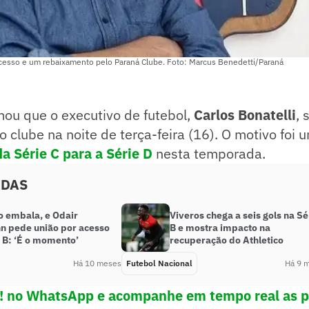
acesso e um rebaixamento pelo Paraná Clube. Foto: Marcus Benedetti/Paraná
mou que o executivo de futebol,
Carlos Bonatelli
, 
 clube na noite de terça-feira (16). O motivo foi
da Série C para a Série D
nesta temporada.
ADAS
o embala, e Odair
Viveros chega a seis gols na Sé
n pede união por acesso
B e mostra impacto na
 B: ‘É o momento’
recuperação do Athletico
Há 10 meses
Futebol Nacional
Há 9 
e! no WhatsApp e acompanhe em tempo real as p