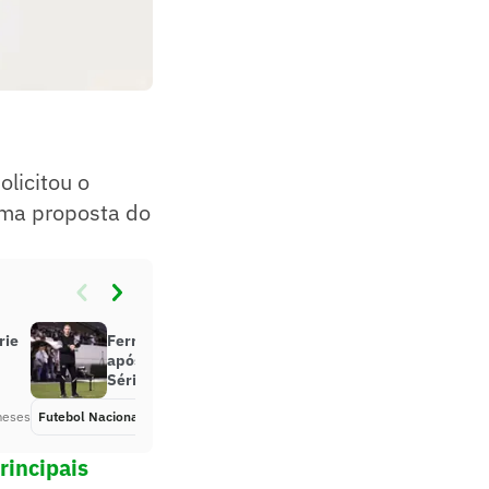
solicitou o
 uma proposta do
rie
Ferroviária-SP demite treinador
após derrota de virada em casa na
Série B
meses
Futebol Nacional
Há 10 meses
rincipais