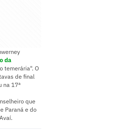
uwerney
o da
o temerária". O
avas de final
u na 17ª
nselheiro que
de Paraná e do
Avaí.