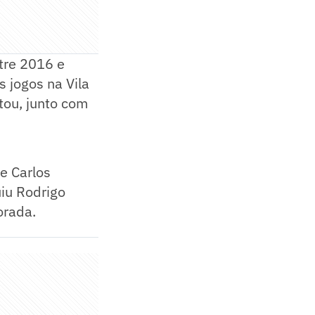
ntre 2016 e
 jogos na Vila
ou, junto com
de Carlos
uiu Rodrigo
orada.