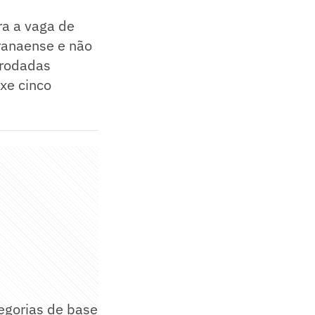
ara a vaga de
ranaense e não
 rodadas
uxe cinco
tegorias de base