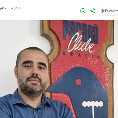
a
•
Curitiba (PR)
Favorit