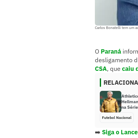
Carlos Bonatelli tem um 
O
Paraná
infor
desligamento do
CSA
, que
caiu 
RELACION
Athletic
Hellman
na Série
Futebol Nacional
➡️
Siga o Lanc